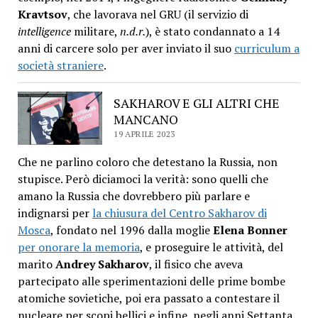
Kravtsov
, che lavorava nel GRU (il servizio di
intelligence
militare,
n.d.r.
), è stato condannato a 14
anni di carcere solo per aver inviato il suo
curriculum a
società straniere
.
SAKHAROV E GLI ALTRI CHE
MANCANO
19 APRILE 2023
Che ne parlino coloro che detestano la Russia, non
stupisce. Però diciamoci la verità: sono quelli che
amano la Russia che dovrebbero più parlare e
indignarsi per
la chiusura del Centro Sakharov di
Mosca
, fondato nel 1996 dalla moglie
Elena Bonner
per onorare la memoria
, e proseguire le attività, del
marito
Andrey Sakharov
, il fisico che aveva
partecipato alle sperimentazioni delle prime bombe
atomiche sovietiche, poi era passato a contestare il
nucleare per scopi bellici e infine, negli anni Settanta,