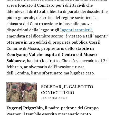
aveva fondato il Comitato per i diritti civili che
difendeva il diritto alla libertà di parola dei dissidenti e,
più in generale, dei critici del regime sovietico. La
chiusura del Centro avviene in base alle nuove
disposizioni della legge sugli
“agenti stranieri”
,
emendata nel dicembre scorso: è vietato a tali “agenti”
ottenere in uso edifici di proprietà pubblica. Così il
Comune di Mosca, proprietario dello
stabile in
Zemlyanoj Val che ospita il Centro e il Museo
Sakharov
, ha dato lo sfratto. Che ciò sia accaduto il 24
febbraio, anniversario dell’invasione russa
dell’Ucraina, è uno sfortunato ma lugubre caso.
SOLEDAR, IL GALEOTTO
CONDOTTIERO
16 GENNAIO 2023
Evgenyj Prigozhin
, il padre-padrone del Gruppo
Wagner, il temibile esercito mercenario tanto