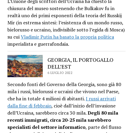
L’Unione degli scrittori dell’Ucraina ha chiesto la
chiusura del museo sostenendo che Bulkakov fu in
realtà uno dei primi esponenti della teoria del Russkij
Mir (in estrema sintesi: l’esistenza di un mondo russo,
bielorusso e ucraino, indivisibile sotto l’egida di Mosca)
su cui
Vladimir Putin ha basato la propria politica
imperialista e guerrafondaia.
GEORGIA, IL PORTOGALLO
DELL’EST
6 LUGLIO 2022
Secondo fonti del Governo della Georgia, sono già 80
mila i russi, bielorussi e ucraini che vivono nel Paese,
che ha in totale 4 milioni di abitanti.
I russi arrivati
dalla fine di febbraio
, cioè dall’inizio dell’invasione
dell’Ucraina, sarebbero circa 30 mila.
Degli 80 mila
recenti immigrati, circa 20-25 mila sarebbero
specialisti del settore informatico
, parte del flusso