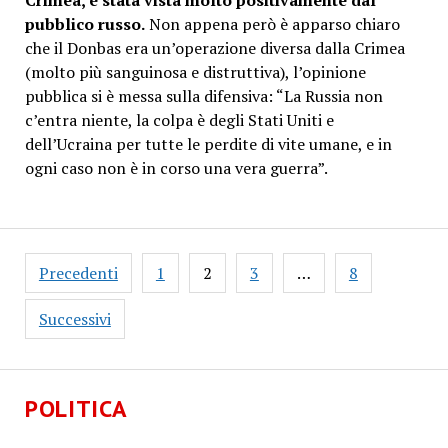
Crimea, è stata vista molto positivamente dal
pubblico russo.
Non appena però è apparso chiaro
che il Donbas era un’operazione diversa dalla Crimea
(molto più sanguinosa e distruttiva), l’opinione
pubblica si è messa sulla difensiva: “La Russia non
c’entra niente, la colpa è degli Stati Uniti e
dell’Ucraina per tutte le perdite di vite umane, e in
ogni caso non è in corso una vera guerra”.
Paginazione
Precedenti
1
2
3
…
8
degli
articoli
Successivi
POLITICA