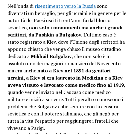
Nell’onda di
risentimento verso la Russia
sono
diventati un bersaglio, per gli ucraini e in genere per le
autorità dei Paesi usciti trent’anni fa dal blocco
sovietico,
non solo i monumenti ma anche i grandi
scrittori, da Pushkin a Bulgakov.
L’ultimo caso è
stato registrato a Kiev, dove l’Unione degli scrittori ha
appunto chiesto che venga chiuso il museo cittadino
dedicato a
Mikhail Bulgakov
, che non solo è in
assoluto uno dei maggiori romanzieri del Novecento
ma era anche
nato a Kiev nel 1891 da genitori
ucraini, a Kiev si era laureato in Medicina e a Kiev
aveva vissuto e lavorato come medico fino al 1919
,
quando venne inviato nel Caucaso come medico
militare e iniziò a scrivere. Tutti peraltro conoscono i
problemi che Bulgakov ebbe sempre con la censura
sovietica e con il potere staliniano, che gli negò per
tutta la vita l’espatrio per raggiungere i fratelli che
vivevano a Parigi.