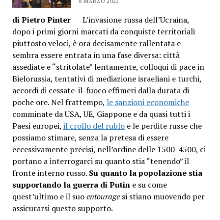
8 MARZO 2022
di Pietro Pinter
L’invasione russa dell’Ucraina,
dopo i primi giorni marcati da conquiste territoriali
piuttosto veloci, è ora decisamente rallentata e
sembra essere entrata in una fase diversa: città
assediate e “stritolate” lentamente, colloqui di pace in
Bielorussia, tentativi di mediazione israeliani e turchi,
accordi di cessate-il-fuoco effimeri dalla durata di
poche ore.
Nel frattempo,
le sanzioni economiche
comminate da USA, UE, Giappone e da quasi tutti i
Paesi europei,
il crollo del rublo
e le perdite russe che
possiamo stimare, senza la pretesa di essere
eccessivamente precisi, nell’ordine delle 1500-4500, ci
portano a interrogarci su quanto stia “tenendo” il
fronte interno russo.
Su quanto la popolazione stia
supportando la guerra di Putin
e su come
quest’ultimo e il suo
entourage
si stiano muovendo per
assicurarsi questo supporto.