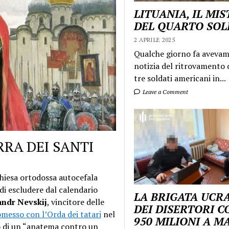
LITUANIA, IL MI
DEL QUARTO SO
2 APRILE 2025
Qualche giorno fa aveva
notizia del ritrovamento d
tre soldati americani in...
Leave a Comment
RRA DEI SANTI
Chiesa ortodossa autocefala
 di escludere dal calendario
LA BRIGATA UCR
ndr Nevskij
, vincitore delle
DEI DISERTORI C
messo con l’Orda dei tatari
nel
950 MILIONI A 
 o di un “anatema contro un