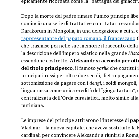
epicamente ricordata come la “battaglia dei ghiacci”
Dopo la morte del padre rimase l’unico principe liber
cominciò una serie di trattative con i tatari recandos
Karakorum in Mongolia, in una delegazione a cui si 
rappresentante del papato romano, il francescano
G
che trasmise poi nelle sue memorie il racconto della d
la descrizione dell’impero asiatico nella grande
Hist
essendone costretto,
Aleksandr si accordò per ott
del titolo principesco
, il famoso
yarlik
che costituì i
principati russi per oltre due secoli, dietro pagamen
sottomissione da pagare con i
dengi
, i soldi mongoli,
lingua russa come unica eredità del “giogo tartaro”,
centralizzata dell’Orda eurasiatica, molto simile alla
putiniana.
Le imprese del principe attirarono l’interesse di
pap
Vladimir – la nuova capitale, che aveva sostituito la K
cardinali per convincere Aleksandr a riunirsi a Roma