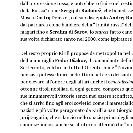
dall’oppressione russa, e potrebbero finire nel cesti
della Russia” come
Sergij di Radonež
, che benedisse
Mosca Dmitrij Donskoj, o il suo discepolo
Andrej Ru
dal patriarca come bandiere della “trinità russa” dell
magari fino a
Serafim di Sarov
, lo
starets
fatto canon
sua volta dichiarato santo nel 2000, come ispiratore 
Del resto proprio Kirill propose da metropolita nel
dell’ammiraglio
Fëdor Ušakov
, il comandante della 
Settecento, celebre in tutto l’Oriente come “l’invin
pensava potesse finire addirittura nel coro dei santi.
per elevare all’onore degli altari anche il
generalissi
ottenne titoli nobiliari di ogni genere, compreso quell
sue innumerevoli vittorie senza mai essere sconfitto,
che si arrivi fino agli eroi sovietici come il marescial
nazisti e più volte paragonato da Kirill a San Giorgio 
Jurij Gagarin, che si lanciò nello spazio prima degli 
canonizzandosi, anche se al ritorno affermò che “non