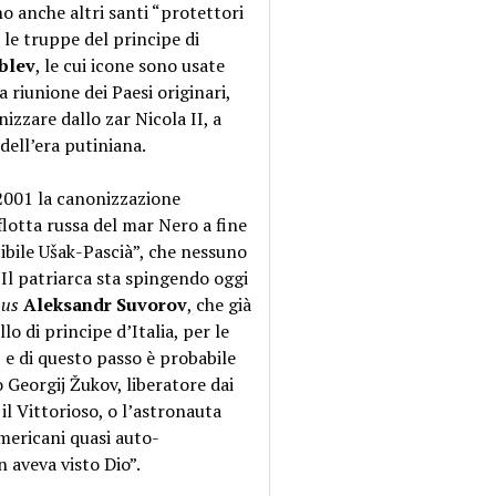
no anche altri santi “protettori
 le truppe del principe di
blev
, le cui icone sono usate
a riunione dei Paesi originari,
izzare dallo zar Nicola II, a
dell’era putiniana.
 2001 la canonizzazione
flotta russa del mar Nero a fine
cibile Ušak-Pascià”, che nessuno
 Il patriarca sta spingendo oggi
mus
Aleksandr Suvorov
, che già
o di principe d’Italia, per le
 e di questo passo è probabile
lo Georgij Žukov, liberatore dai
il Vittorioso, o l’astronauta
americani quasi auto-
 aveva visto Dio”.