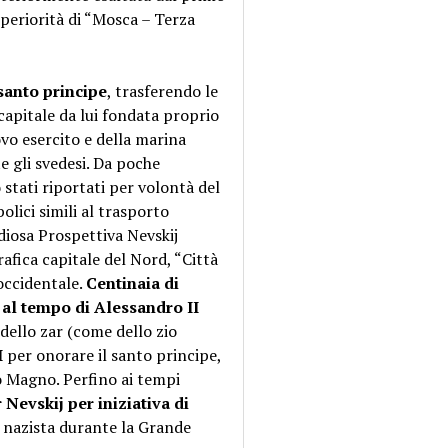
uperiorità di “Mosca – Terza
 santo principe
, trasferendo le
capitale da lui fondata proprio
ovo esercito e della marina
e gli svedesi. Da poche
 stati riportati per volontà del
olici simili al trasporto
ndiosa Prospettiva Nevskij
rafica capitale del Nord, “Città
 occidentale.
Centinaia di
 al tempo di Alessandro II
dello zar (come dello zio
I
per onorare il santo principe,
o Magno. Perfino ai tempi
 Nevskij per iniziativa di
e nazista durante la Grande