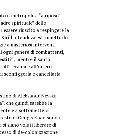
tato il metropolita “a riposo”
padre spirituale” dello
r essere riuscito a respingere la
a Kirill intendeva estrometterlo
zie a misteriosi interventi
 di ogni genere di combattenti,
estiti”
, mentre il santo
all’Ucraina e all’intero
i sconfiggerla e cancellarla
estino di Aleksandr Nevskij
a”, che quindi sarebbe la
ente e a sottomettersi
l resto di Gengis Khan sono i
 si siano voluti liberare di
cesso di de-colonizzazione