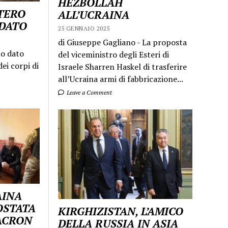
HEZBOLLAH
STERO
ALL’UCRAINA
LDATO
25 GENNAIO 2025
di Giuseppe Gagliano - La proposta
mo dato
del viceministro degli Esteri di
ei corpi di
Israele Sharren Haskel di trasferire
all’Ucraina armi di fabbricazione...
Leave a Comment
AINA
OSTATA
KIRGHIZISTAN, L’AMICO
MACRON
DELLA RUSSIA IN ASIA