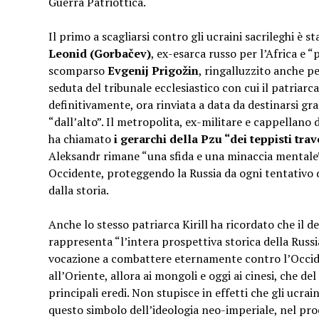
Guerra Patriottica.
Il primo a scagliarsi contro gli ucraini sacrileghi è s
Leonid (Gorbačev)
, ex-esarca russo per l’Africa e “
scomparso
Evgenij Prigožin
, ringalluzzito anche pe
seduta del tribunale ecclesiastico con cui il patriarc
definitivamente, ora rinviata a data da destinarsi gra
“dall’alto”. Il metropolita, ex-militare e cappellano
ha chiamato
i gerarchi della Pzu “dei teppisti trav
Aleksandr rimane “una sfida e una minaccia mentale” 
Occidente, proteggendo la Russia da ogni tentativo d
dalla storia.
Anche lo stesso patriarca Kirill ha ricordato che il d
rappresenta “l’intera prospettiva storica della Russi
vocazione a combattere eternamente contro l’Occid
all’Oriente, allora ai mongoli e oggi ai cinesi, che de
principali eredi. Non stupisce in effetti che gli ucraini
questo simbolo dell’ideologia neo-imperiale, nel pro