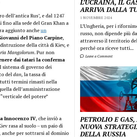
.
L’UCRAINA, IL GA
ARRIVA DALLA T
o dell’antica Rus’, e dal 1247
1 NOVEMBRE 2024
i fino alla sede del Gran Khan a
L’Ungheria, per i rifornim
era aggiunto anche
un
russo, non dipende più da
iovanni del Piano Carpine
,
attraverso il territorio de
istruzione della città di Kiev, e
perché ora riceve tutti...
oria Mangolorum
. Pur non
Leave a Comment
enere dai tatari la conferma
l sistema di governo dei
to del
dan
, la tassa di
 tutti termini rimasti nella
 quella dell’amministrazione
 “verticale del potere”
a Innocenzo IV
, che inviò a
PETROLIO E GAS,
iev rasa al suolo – un paio di
NUOVA STRATEGI
, anche per sottrarsi al dominio
DELLA RUSSIA