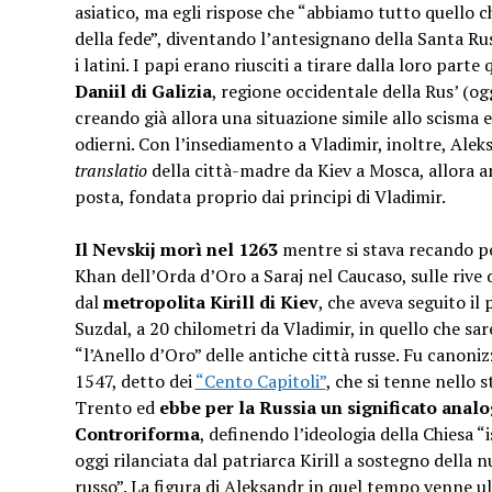
asiatico, ma egli rispose che “abbiamo tutto quello ch
della fede”, diventando l’antesignano della Santa Ru
i latini. I papi erano riusciti a tirare dalla loro par
Daniil di Galizia
, regione occidentale della Rus’ (og
creando già allora una situazione simile allo scisma e
odierni. Con l’insediamento a Vladimir, inoltre, Ale
translatio
della città-madre da Kiev a Mosca, allora a
posta, fondata proprio dai principi di Vladimir.
Il Nevskij morì nel 1263
mentre si stava recando per
Khan dell’Orda d’Oro a Saraj nel Caucaso, sulle riv
dal
metropolita Kirill di Kiev
, che aveva seguito il
Suzdal, a 20 chilometri da Vladimir, in quello che sa
“l’Anello d’Oro” delle antiche città russe. Fu canoniz
1547, detto dei
“Cento Capitoli”
, che si tenne nello s
Trento ed
ebbe per la Russia un significato analo
Controriforma
, definendo l’ideologia della Chiesa “
oggi rilanciata dal patriarca Kirill a sostegno della
russo”. La figura di Aleksandr in quel tempo venne u