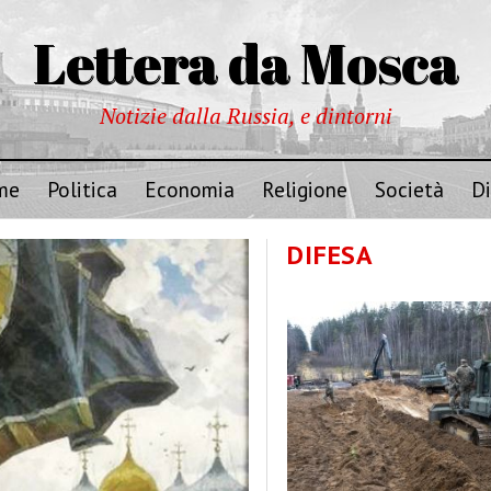
Lettera da Mosca
Notizie dalla Russia, e dintorni
me
Politica
Economia
Religione
Società
Di
DIFESA