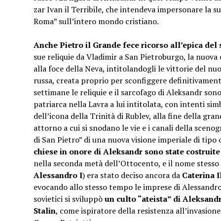
zar Ivan il Terribile, che intendeva impersonare la s
Roma” sull’intero mondo cristiano.
Anche Pietro il Grande fece ricorso all’epica del
sue reliquie da Vladimir a San Pietroburgo, la nuova 
alla foce della Neva, intitolandogli le vittorie del nu
russa, creata proprio per sconfiggere definitivament
settimane le reliquie e il sarcofago di Aleksandr sono
patriarca nella Lavra a lui intitolata, con intenti simb
dell’icona della Trinità di Rublev, alla fine della gra
attorno a cui si snodano le vie e i canali della scenog
di San Pietro” di una nuova visione imperiale di tipo
chiese in onore di Aleksandr sono state costruite
nella seconda metà dell’Ottocento, e il nome stesso 
Alessandro I
) era stato deciso ancora da
Caterina I
evocando allo stesso tempo le imprese di Alessandr
sovietici si sviluppò
un culto “ateista” di Aleksandr
Stalin
, come ispiratore della resistenza all’invasion