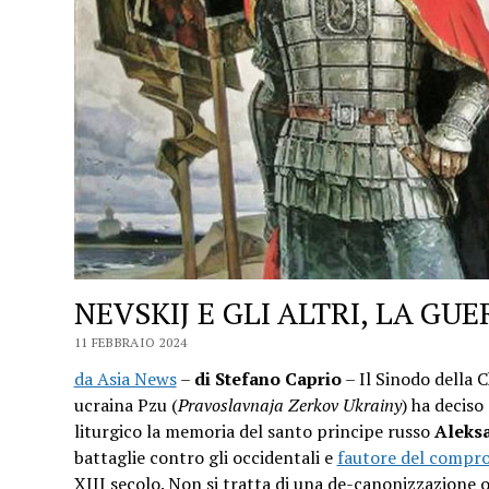
NEVSKIJ E GLI ALTRI, LA GUE
11 FEBBRAIO 2024
da Asia News
–
di Stefano Caprio
– Il Sinodo della 
ucraina Pzu (
Pravoslavnaja Zerkov Ukrainy
) ha deciso
liturgico la memoria del santo principe russo
Aleksa
battaglie contro gli occidentali e
fautore del compro
XIII secolo. Non si tratta di una de-canonizzazione