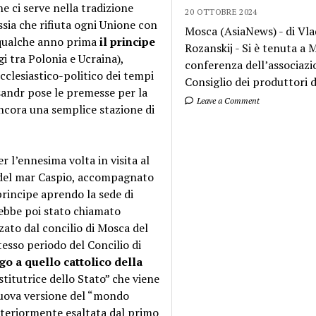
e ci serve nella tradizione
20 OTTOBRE 2024
ssia che rifiuta ogni Unione con
Mosca (AsiaNews) - di Vla
te qualche anno prima
il principe
Rozanskij - Si è tenuta a
gi tra Polonia e Ucraina),
conferenza dell’associazi
cclesiastico-politico dei tempi
Consiglio dei produttori di
ksandr pose le premesse per la
Leave a Comment
ncora una semplice stazione di
 l’ennesima volta in visita al
e del mar Caspio, accompagnato
 principe aprendo la sede di
rebbe poi stato chiamato
zato dal concilio di Mosca del
tesso periodo del Concilio di
go a quello cattolico della
istitutrice dello Stato” che viene
 nuova versione del “mondo
lteriormente esaltata dal primo