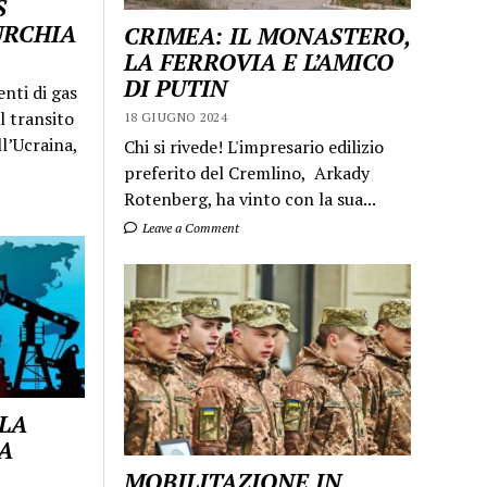
S
URCHIA
CRIMEA: IL MONASTERO,
LA FERROVIA E L’AMICO
DI PUTIN
enti di gas
l transito
18 GIUGNO 2024
ll’Ucraina,
Chi si rivede! L'impresario edilizio
preferito del Cremlino, Arkady
Rotenberg, ha vinto con la sua...
Leave a Comment
 LA
A
MOBILITAZIONE IN