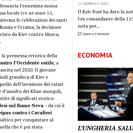
21 GENNAIO 2025
 denuncia l’ennesima mossa
Il Kyiv Post ha dato la not
sa locale (ce ne sono 15,
l'ex comandante della 155
istema le celebrazioni dei santi
nota per...
Russia e Ucraina, la decisione
nciato da Kiev contro Mosca,
Leave a Comment
.
ECONOMIA
a la premessa retorica della
contro l’Occidente ostile
, a
nascita nel 2020. Il giovane
indi granduca di Kiev e
uello dell’invasione dei tatari
tte d’assalto dei Khan mongoli,
tite di significati storico-
desi sul fiume Neva
– da cui il
eipus contro i Cavalieri
 Baltico per conquistare al
uella che è poi stata
L’UNGHERIA SAL