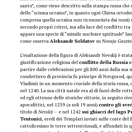
santo”, come viene descritto sulla stampa russa che
dello “scisma ucraino”, in quanto ogni Chiesa ortodos
compresa quella ucraina non riconosciuta dai russi) s
secondo propri criteri, ma alla luce del conflitto tra 
appare una specie di “missile nucleare spirituale” la
come osserva
Aleksandr Soldatov
su
Novaja Gazeta
L’esaltazione della figura di Aleksandr Nevskij è stat
giustificazione religiosa del
conflitto della Russia 
partire dalle celebrazioni per gli 800 anni dalla sua 
condottiero di provincia fu principe di Novgorod, qu
Vladimir in un momento cruciale della storia russa, q
nel 1240. La sua città natale era al di fuori delle ro
ed egli ottenne delle storiche vittorie, in seguito rives
apocalittici, nel 1239 (a soli 19 anni)
contro gli sve
titolo di
Nevskij
– e nel 1242
sui ghiacci del lago P
Teutonici
, eredi dei Templari inviati sulle coste del
cattolicesimo le terre settentrionali, e affondati in q