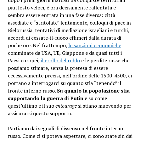
piuttosto veloci, è ora decisamente rallentata e
sembra essere entrata in una fase diversa: città
assediate e “stritolate” lentamente, colloqui di pace in
Bielorussia, tentativi di mediazione israeliani e turchi,
accordi di cessate-il-fuoco effimeri dalla durata di
poche ore.
Nel frattempo,
le sanzioni economiche
comminate da USA, UE, Giappone e da quasi tutti i
Paesi europei,
il crollo del rublo
e le perdite russe che
possiamo stimare, senza la pretesa di essere
eccessivamente precisi, nell’ordine delle 1500-4500, ci
portano a interrogarci su quanto stia “tenendo” il
fronte interno russo.
Su quanto la popolazione stia
supportando la guerra di Putin
e su come
quest’ultimo e il suo
entourage
si stiano muovendo per
assicurarsi questo supporto.
Partiamo dai segnali di dissenso nel fronte interno
russo.
Come ci si poteva aspettare, ci sono state sin dai