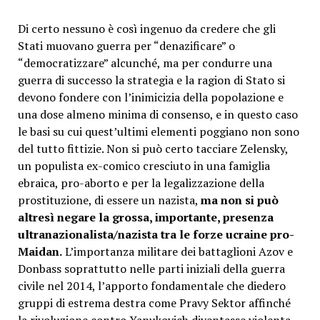
Di certo nessuno è così ingenuo da credere che gli
Stati muovano guerra per “denazificare” o
“democratizzare” alcunché, ma per condurre una
guerra di successo la strategia e la ragion di Stato si
devono fondere con l’inimicizia della popolazione e
una dose almeno minima di consenso, e in questo caso
le basi su cui quest’ultimi elementi poggiano non sono
del tutto fittizie.
Non si può certo tacciare Zelensky,
un populista ex-comico cresciuto in una famiglia
ebraica, pro-aborto e per la legalizzazione della
prostituzione, di essere un nazista,
ma non si può
altresì negare la grossa, importante, presenza
ultranazionalista/nazista tra le forze ucraine pro-
Maidan.
L’importanza militare dei battaglioni Azov e
Donbass soprattutto nelle parti iniziali della guerra
civile nel 2014, l’apporto fondamentale che diedero
gruppi di estrema destra come Pravy Sektor affinché
la rivoluzione contro Yanukovich diventasse violenta