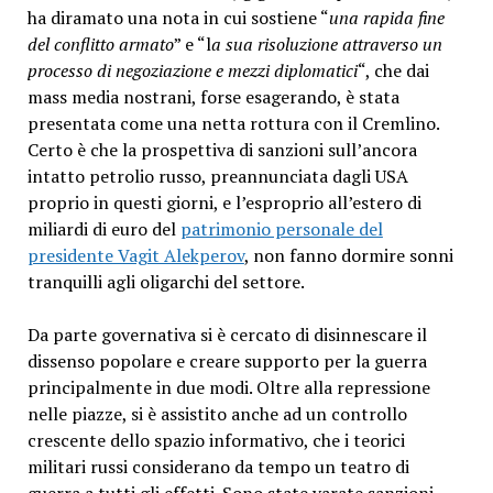
ha diramato una nota in cui sostiene “
una rapida fine
del conflitto armato
” e “l
a sua risoluzione attraverso un
processo di negoziazione e mezzi diplomatici
“, che dai
mass media nostrani, forse esagerando, è stata
presentata come una netta rottura con il Cremlino.
Certo è che la prospettiva di sanzioni sull’ancora
intatto petrolio russo, preannunciata dagli USA
proprio in questi giorni, e l’esproprio all’estero di
miliardi di euro del
patrimonio personale del
presidente Vagit Alekperov
, non fanno dormire sonni
tranquilli agli oligarchi del settore.
Da parte governativa si è cercato di disinnescare il
dissenso popolare e creare supporto per la guerra
principalmente in due modi.
Oltre alla repressione
nelle piazze, si è assistito anche ad un controllo
crescente dello spazio informativo, che i teorici
militari russi considerano da tempo un teatro di
guerra a tutti gli effetti. Sono state varate sanzioni