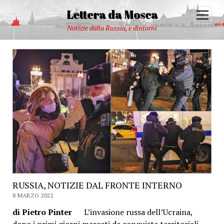
Lettera da Mosca
open
menu
Notizie dalla Russia, e dintorni
RUSSIA, NOTIZIE DAL FRONTE INTERNO
8 MARZO 2022
di Pietro Pinter
L’invasione russa dell’Ucraina,
dopo i primi giorni marcati da conquiste territoriali