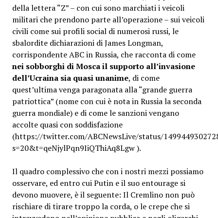
della lettera “Z” – con cui sono marchiati i veicoli
militari che prendono parte all’operazione – sui veicoli
civili come sui profili social di numerosi russi, le
sbalordite dichiarazioni di James Longman,
corrispondente ABC in Russia, che racconta di come
nei sobborghi di Mosca il supporto all’invasione
dell’Ucraina sia quasi unanime
, di come
quest’ultima venga paragonata alla “grande guerra
patriottica” (nome con cui è nota in Russia la seconda
guerra mondiale) e di come le sanzioni vengano
accolte quasi con soddisfazione
(https://twitter.com/ABCNewsLive/status/14994493027
s=20&t=qeNjylPqn9IiQThiAq8Lgw ).
Il quadro complessivo che con i nostri mezzi possiamo
osservare, ed entro cui Putin e il suo entourage si
devono muovere, è il seguente: Il Cremlino non può
rischiare di tirare troppo la corda, o le crepe che si
intravvedono nell’opinione pubblica e negli oligarchi