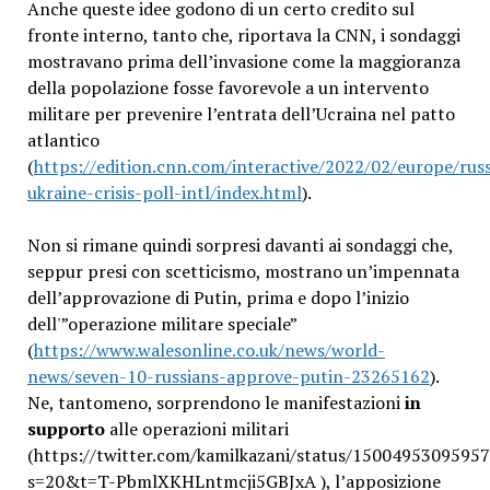
Anche queste idee godono di un certo credito sul
fronte interno, tanto che, riportava la CNN, i sondaggi
mostravano prima dell’invasione come la maggioranza
della popolazione fosse favorevole a un intervento
militare per prevenire l’entrata dell’Ucraina nel patto
atlantico
(
https://edition.cnn.com/interactive/2022/02/europe/russ
ukraine-crisis-poll-intl/index.html
).
Non si rimane quindi sorpresi davanti ai sondaggi che,
seppur presi con scetticismo, mostrano un’impennata
dell’approvazione di Putin, prima e dopo l’inizio
dell'”operazione militare speciale”
(
https://www.walesonline.co.uk/news/world-
news/seven-10-russians-approve-putin-23265162
).
Ne, tantomeno, sorprendono le manifestazioni
in
supporto
alle operazioni militari
(https://twitter.com/kamilkazani/status/1500495309595
s=20&t=T-PbmlXKHLntmcji5GBJxA ), l’apposizione