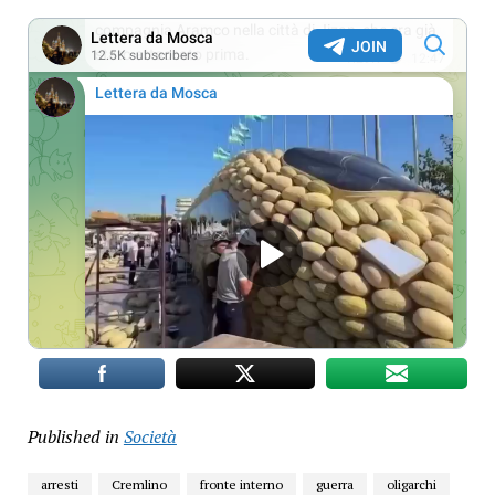
Published in
Società
arresti
Cremlino
fronte interno
guerra
oligarchi