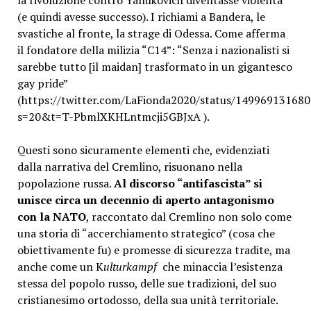
(e quindi avesse successo). I richiami a Bandera, le
svastiche al fronte, la strage di Odessa. Come afferma
il fondatore della milizia “C14”: “Senza i nazionalisti si
sarebbe tutto [il maidan] trasformato in un gigantesco
gay pride”
(https://twitter.com/LaFionda2020/status/14996913168
s=20&t=T-PbmlXKHLntmcji5GBJxA ).
Questi sono sicuramente elementi che, evidenziati
dalla narrativa del Cremlino, risuonano nella
popolazione russa.
Al discorso “antifascista” si
unisce circa un decennio di aperto antagonismo
con la NATO
, raccontato dal Cremlino non solo come
una storia di “accerchiamento strategico” (cosa che
obiettivamente fu) e promesse di sicurezza tradite, ma
anche come un K
ulturkampf
che minaccia l’esistenza
stessa del popolo russo, delle sue tradizioni, del suo
cristianesimo ortodosso, della sua unità territoriale.