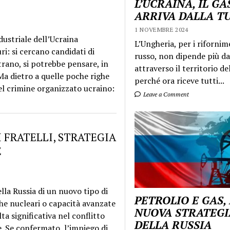
L’UCRAINA, IL GA
ARRIVA DALLA T
1 NOVEMBRE 2024
ndustriale dell’Ucraina
L’Ungheria, per i rifornim
i: si cercano candidati di
russo, non dipende più da
strano, si potrebbe pensare, in
attraverso il territorio de
 Ma dietro a quelle poche righe
perché ora riceve tutti...
del crimine organizzato ucraino:
Leave a Comment
I FRATELLI, STRATEGIA
E
lla Russia di un nuovo tipo di
PETROLIO E GAS,
iche nucleari o capacità avanzate
NUOVA STRATEGI
 significativa nel conflitto
DELLA RUSSIA
e. Se confermato, l’impiego di