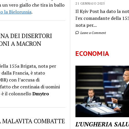
21 GENNAIO 2025
un vero giallo che tira in ballo
Il Kyiv Post ha dato la not
o la Bielorussia
.
l'ex comandante della 155
nota per...
Leave a Comment
NA DEI DISERTORI
IONI A MACRON
ECONOMIA
ella 155a Brigata, nota per
dalla Francia, è stato
DBR) con l’accusa di
fatto che centinaia di uomini
o è il colonnello
Dmytro
A MALAVITA COMBATTE
L’UNGHERIA SAL