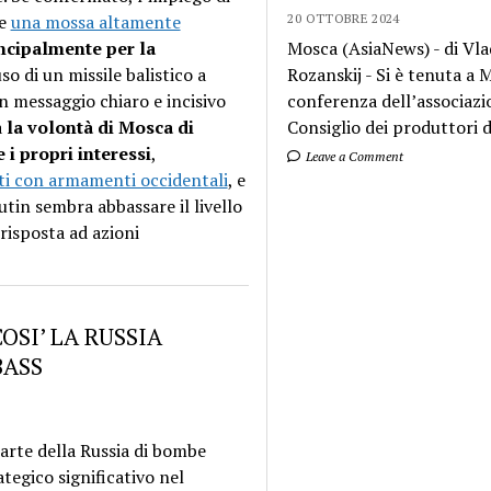
be
una mossa altamente
20 OTTOBRE 2024
ncipalmente per la
Mosca (AsiaNews) - di Vla
so di un missile balistico a
Rozanskij - Si è tenuta a
 messaggio chiaro e incisivo
conferenza dell’associazi
a
la volontà di Mosca di
Consiglio dei produttori di
i propri interessi
,
Leave a Comment
uati con armamenti occidentali
, e
utin sembra abbassare il livello
risposta ad azioni
OSI’ LA RUSSIA
BASS
parte della Russia di bombe
egico significativo nel