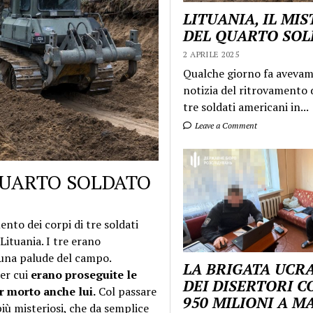
LITUANIA, IL MI
DEL QUARTO SO
2 APRILE 2025
Qualche giorno fa aveva
notizia del ritrovamento d
tre soldati americani in...
Leave a Comment
 QUARTO SOLDATO
nto dei corpi di tre soldati
ituania. I tre erano
una palude del campo.
LA BRIGATA UCR
er cui
erano proseguite le
DEI DISERTORI C
r morto anche lui.
Col passare
950 MILIONI A 
iù misteriosi, che da semplice