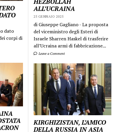
HEZBOLLAH
STERO
ALL’UCRAINA
LDATO
25 GENNAIO 2025
di Giuseppe Gagliano - La proposta
mo dato
del viceministro degli Esteri di
ei corpi di
Israele Sharren Haskel di trasferire
all’Ucraina armi di fabbricazione...
Leave a Comment
AINA
OSTATA
KIRGHIZISTAN, L’AMICO
MACRON
DELLA RUSSIA IN ASIA