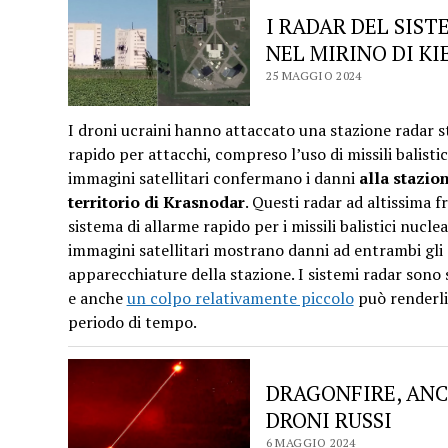
I RADAR DEL SIS
NEL MIRINO DI KI
25 MAGGIO 2024
I droni ucraini hanno attaccato una stazione radar s
rapido per attacchi, compreso l’uso di missili balistic
immagini satellitari confermano i danni
alla stazi
territorio di Krasnodar
. Questi radar ad altissima 
sistema di allarme rapido per i missili balistici nucle
immagini satellitari mostrano danni ad entrambi gli e
apparecchiature della stazione. I sistemi radar sono s
e anche
un colpo relativamente piccolo
può renderli 
periodo di tempo.
DRAGONFIRE, ANC
DRONI RUSSI
6 MAGGIO 2024