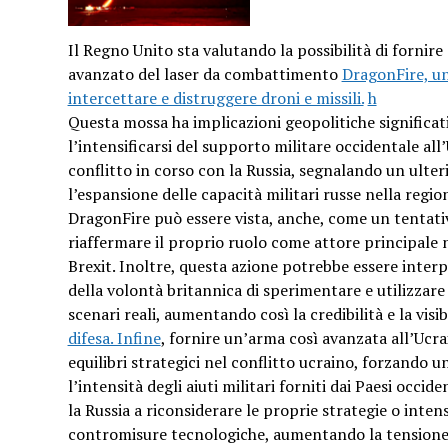
Il Regno Unito sta valutando la possibilità di fornire
avanzato del laser da combattimento
DragonFire, u
intercettare e distruggere droni e missili.
h
Questa mossa ha implicazioni geopolitiche significat
l’intensificarsi del supporto militare occidentale all
conflitto in corso con la Russia, segnalando un ulte
l’espansione delle capacità militari russe nella region
DragonFire può essere vista, anche, come un tentati
riaffermare il proprio ruolo come attore principale 
Brexit. Inoltre, questa azione potrebbe essere inte
della volontà britannica di sperimentare e utilizzare
scenari reali, aumentando così la credibilità e la visib
difesa. Infine
, fornire un’arma così avanzata all’Ucra
equilibri strategici nel conflitto ucraino, forzando un
l’intensità degli aiuti militari forniti dai Paesi occi
la Russia a riconsiderare le proprie strategie o intensi
contromisure tecnologiche, aumentando la tensione ne