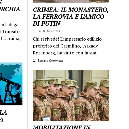
S
URCHIA
CRIMEA: IL MONASTERO,
LA FERROVIA E L’AMICO
DI PUTIN
enti di gas
l transito
18 GIUGNO 2024
ll’Ucraina,
Chi si rivede! L'impresario edilizio
preferito del Cremlino, Arkady
Rotenberg, ha vinto con la sua...
Leave a Comment
 LA
A
MOBILITAZIONE IN