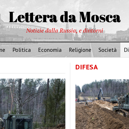
Lettera da Mosca
Notizie dalla Russia, e dintorni
me
Politica
Economia
Religione
Società
Di
DIFESA