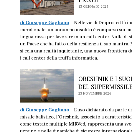
13 GENNAIO 2025
di Giuseppe Gagliano
– Nelle vie di Dnipro, città i
meridionale, un annuncio insolito è comparso sui mur
lingua russa per lavorare in un call center. Nulla di 
un Paese che ha fatto della resilienza il suo mantra.
si cela una realtà inquietante, una nuova frontiera 
i call center della truffa informatica.
ORESHNIK E I SUO
DEL SUPERMISSIL
23 NOVEMBRE 2024
di Giuseppe Gagliano
– L’uso dichiarato da parte de
missile balistico, l’Oreshnik, associato a caratterist
come testate multiple MIRVed, rappresenta una svolta
ucraino e nelle dinamiche di sicurezza internazional