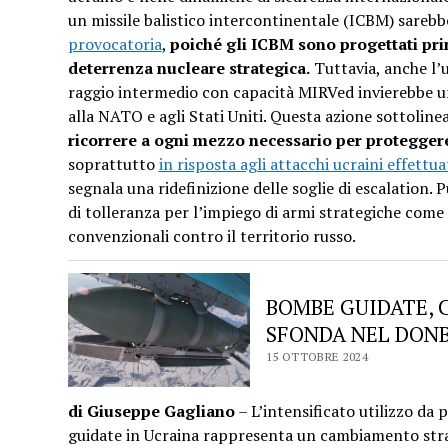
un missile balistico intercontinentale (ICBM) sareb
provocatoria
,
poiché gli ICBM sono progettati pri
deterrenza nucleare strategica.
Tuttavia, anche l’u
raggio intermedio con capacità MIRVed invierebbe un
alla NATO e agli Stati Uniti. Questa azione sottoline
ricorrere a ogni mezzo necessario per proteggere 
soprattutto
in risposta agli attacchi ucraini effett
segnala una ridefinizione delle soglie di escalation. P
di tolleranza per l’impiego di armi strategiche come 
convenzionali contro il territorio russo.
BOMBE GUIDATE, C
SFONDA NEL DON
15 OTTOBRE 2024
di Giuseppe Gagliano
– L’intensificato utilizzo da 
guidate in Ucraina rappresenta un cambiamento strat