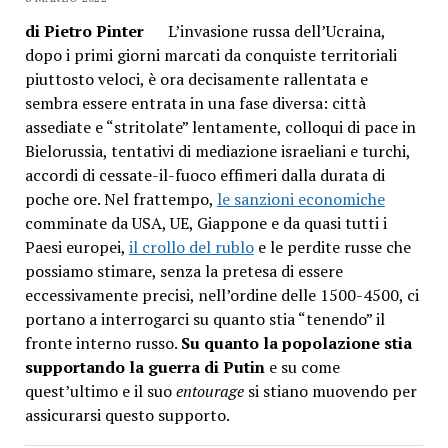
di Pietro Pinter
L’invasione russa dell’Ucraina,
dopo i primi giorni marcati da conquiste territoriali
piuttosto veloci, è ora decisamente rallentata e
sembra essere entrata in una fase diversa: città
assediate e “stritolate” lentamente, colloqui di pace in
Bielorussia, tentativi di mediazione israeliani e turchi,
accordi di cessate-il-fuoco effimeri dalla durata di
poche ore.
Nel frattempo,
le sanzioni economiche
comminate da USA, UE, Giappone e da quasi tutti i
Paesi europei,
il crollo del rublo
e le perdite russe che
possiamo stimare, senza la pretesa di essere
eccessivamente precisi, nell’ordine delle 1500-4500, ci
portano a interrogarci su quanto stia “tenendo” il
fronte interno russo.
Su quanto la popolazione stia
supportando la guerra di Putin
e su come
quest’ultimo e il suo
entourage
si stiano muovendo per
assicurarsi questo supporto.