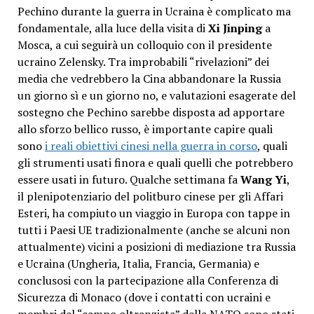
Pechino durante la guerra in Ucraina è complicato ma
fondamentale, alla luce della visita di
Xi Jinping
a
Mosca, a cui seguirà un colloquio con il presidente
ucraino Zelensky
.
Tra improbabili “rivelazioni” dei
media che vedrebbero la Cina abbandonare la Russia
un giorno sì e un giorno no, e valutazioni esagerate del
sostegno che Pechino sarebbe disposta ad apportare
allo sforzo bellico russo, è importante capire quali
sono
i reali obiettivi cinesi nella guerra in corso
, quali
gli strumenti usati finora e quali quelli che potrebbero
essere usati in futuro. Qualche settimana fa
Wang Yi
,
il plenipotenziario del politburo cinese per gli Affari
Esteri, ha compiuto un viaggio
in Europa con tappe in
tutti i Paesi UE tradizionalmente (anche se alcuni non
attualmente) vicini a posizioni di mediazione tra Russia
e Ucraina (Ungheria, Italia, Francia, Germania) e
conclusosi con la partecipazione alla Conferenza di
Sicurezza di Monaco (dove i contatti con ucraini e