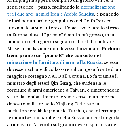
Xi Jinping ha appena compiuto un grosso – in certi
sensi storico – passo, facilitando la
normalizzazione
tra i due arci-nemici Iran e Arabia Saudita
, e ponendo
le basi per un ordine geopolitico nel Golfo Persico
funzionale ai suoi interessi
. L’obiettivo è fare lo stesso
in Europa, dove il “premio” è molto più grosso, in un
momento della guerra segnato dallo stallo militare.
Ma se la mediazione non dovesse funzionare,
Pechino
tiene pronto un “piano B” che consiste nel
minacciare la fornitura di armi alla Russia
, se essa
dovesse rischiare di collassare sul campo a fronte di un
maggiore sostegno NATO all’Ucraina. Lo fa tramite il
ministro degli esteri
Qin Gang
, che evidenzia le
forniture di armi americane a Taiwan, e rimettendo in
stato da combattimento le sue riserve in un enorme
deposito militare nello Xinjiang.
Del resto un
mediatore credibile (come la Turchia, che interrompe
le importazioni parallele della Russia per costringerla
a rinnovare l’accordo sul grano)
deve disporre sia del