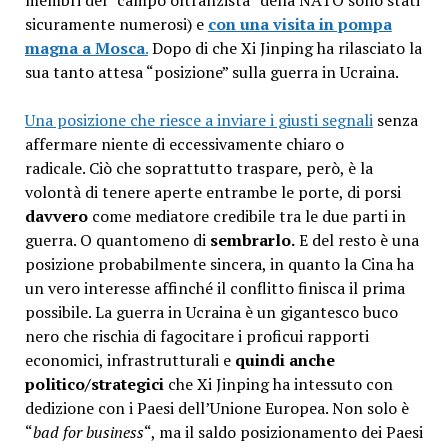
membri del “campo oltranzista” della NATO sono stati
sicuramente numerosi) e
con una visita in pompa
magna a Mosca
.
Dopo di che Xi Jinping ha rilasciato la
sua tanto attesa “posizione” sulla guerra in Ucraina
.
Una posizione che riesce a inviare i giusti segnali
senza
affermare niente di eccessivamente chiaro o
radicale.
Ciò che soprattutto traspare, però, è la
volontà di tenere aperte entrambe le porte, di porsi
davvero
come mediatore credibile tra le due parti in
guerra. O quantomeno di
sembrarlo.
E del resto è una
posizione probabilmente sincera, in quanto la Cina ha
un vero interesse affinché il conflitto finisca il prima
possibile. La guerra in Ucraina è un gigantesco buco
nero che rischia di fagocitare i proficui rapporti
economici, infrastrutturali e
quindi anche
politico/strategici
che Xi Jinping ha intessuto con
dedizione con i Paesi dell’Unione Europea. Non solo è
“
bad for business
“, ma il saldo posizionamento dei Paesi