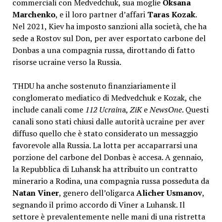
commerciali con Medvedchuk, sua moglie
Oksana
Marchenko
, e il loro partner d’affari
Taras Kozak
.
Nel 2021, Kiev ha imposto sanzioni alla società, che ha
sede a Rostov sul Don, per aver esportato carbone del
Donbas a una compagnia russa, dirottando di fatto
risorse ucraine verso la Russia.
THDU ha anche sostenuto finanziariamente il
conglomerato mediatico di Medvedchuk e Kozak, che
include canali come
112 Ucrain
a,
ZiK
e
NewsOne
. Questi
canali sono stati chiusi dalle autorità ucraine per aver
diffuso quello che è stato considerato un messaggio
favorevole alla Russia. La lotta per accaparrarsi una
porzione del carbone del Donbas è accesa. A gennaio,
la Repubblica di Luhansk ha attribuito un contratto
minerario a Rodina, una compagnia russa posseduta da
Natan Viner
, genero dell’oligarca
Alicher Usmanov
,
segnando il primo accordo di Viner a Luhansk. Il
settore è prevalentemente nelle mani di una ristretta