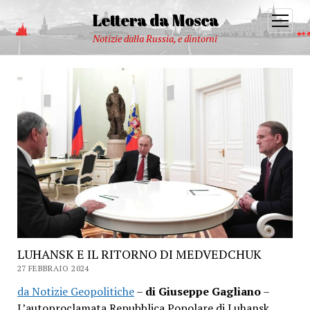
Lettera da Mosca
open
menu
Notizie dalla Russia, e dintorni
LUHANSK E IL RITORNO DI MEDVEDCHUK
27 FEBBRAIO 2024
da Notizie Geopolitiche
–
di Giuseppe Gagliano
–
L’autoproclamata Repubblica Popolare di Luhansk,