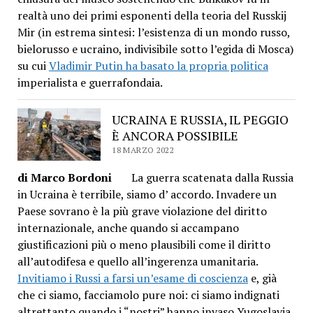
realtà uno dei primi esponenti della teoria del Russkij
Mir (in estrema sintesi: l’esistenza di un mondo russo,
bielorusso e ucraino, indivisibile sotto l’egida di Mosca)
su cui
Vladimir Putin ha basato la propria politica
imperialista e guerrafondaia.
UCRAINA E RUSSIA, IL PEGGIO
È ANCORA POSSIBILE
18 MARZO 2022
di Marco Bordoni
La guerra scatenata dalla Russia
in Ucraina è terribile, siamo d’ accordo. Invadere un
Paese sovrano è la più grave violazione del diritto
internazionale, anche quando si accampano
giustificazioni più o meno plausibili come il diritto
all’autodifesa e quello all’ingerenza umanitaria.
Invitiamo i Russi a farsi un’esame di coscienza
e, già
che ci siamo, facciamolo pure noi: ci siamo indignati
altrettanto quando i “nostri” hanno invaso Yugoslavia,