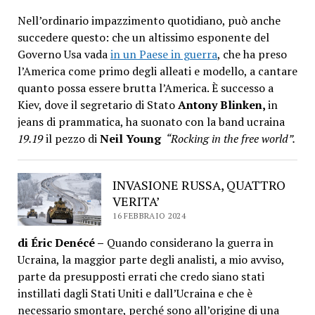
Nell’ordinario impazzimento quotidiano, può anche
succedere questo: che un altissimo esponente del
Governo Usa vada
in un Paese in guerra
, che ha preso
l’America come primo degli alleati e modello, a cantare
quanto possa essere brutta l’America. È successo a
Kiev, dove il segretario di Stato
Antony Blinken,
in
jeans di prammatica, ha suonato con la band ucraina
19.19
il pezzo di
Neil Young
“Rocking in the free world”.
INVASIONE RUSSA, QUATTRO
VERITA’
16 FEBBRAIO 2024
di Éric Denécé –
Quando considerano la guerra in
Ucraina, la maggior parte degli analisti, a mio avviso,
parte da presupposti errati che credo siano stati
instillati dagli Stati Uniti e dall’Ucraina e che è
necessario smontare, perché sono all’origine di una