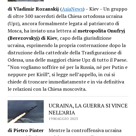
di Vladimir Rozanskij
(
AsiaNews
) – Kiev – Un gruppo
di oltre 300 sacerdoti della Chiesa ortodossa ucraina
(Upz), ancora formalmente legata al patriarcato di
Mosca, ha inviato una lettera al
metropolita Onufryj
(Berezovskyj) di Kiev
, capo della giurisdizione
ucraina, esprimendo la propria costernazione dopo la
distruzione della cattedrale della Trasfigurazione di
Odessa, una delle maggiori chiese Upz di tutto il Paese.
“Non vogliamo soffrire né per la Russia, né per Putin e
neppure per Kirill”, si legge nell’appello, in cui si
chiede di troncare immediatamente e in via definitiva
le relazioni con la Chiesa moscovita.
UCRAINA, LA GUERRA SI VINCE
NELL’ARIA
19 MAGGIO 2023
di Pietro Pinter
Mentre la controffensiva ucraina