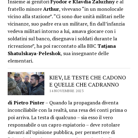
Insieme ai genitori
Fyodor e Klavdia Zaluzhny
e al
fratello minore
Arthur
, vivevano “in un monolocale
vicino alla stazione”. “Ci sono due unità militari nelle
vicinanze, suo padre era un militare, fin dall’infanzia
vedeva militari intorno a lui, amava giocare con i
soldatini sul banco, disegnava i soldati durante la
ricreazione”, ha poi raccontato alla BBC
Tatjana
Shatulskaya-Peleshok
, sua insegnante delle
elementari.
KIEV, LE TESTE CHE CADONO
E QUELLE CHE CADRANNO
14 NOVEMBRE 2023
di Pietro Pinter
– Quando la propaganda diventa
inconciliabile con la realtà, una resa dei conti prima o
poi arriva. La testa di qualcuno – sia esso il vero
responsabile o un capro espiatorio – deve rotolare
davanti all’opinione pubblica, per permettere di