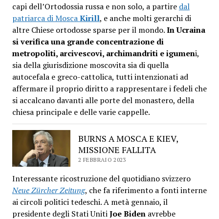
capi dell’Ortodossia russa e non solo, a partire
dal
patriarca di Mosca
Kirill
, e anche molti gerarchi di
altre Chiese ortodosse sparse per il mondo.
In Ucraina
si verifica una grande concentrazione di
metropoliti, arcivescovi, archimandriti e igumen
i,
sia della giurisdizione moscovita sia di quella
autocefala e greco-cattolica, tutti intenzionati ad
affermare il proprio diritto a rappresentare i fedeli che
si accalcano davanti alle porte del monastero, della
chiesa principale e delle varie cappelle.
BURNS A MOSCA E KIEV,
MISSIONE FALLITA
2 FEBBRAIO 2023
Interessante ricostruzione del quotidiano svizzero
Neue Zürcher Zeitung
, che fa riferimento a fonti interne
ai circoli politici tedeschi. A metà gennaio, il
presidente degli Stati Uniti
Joe Biden
avrebbe