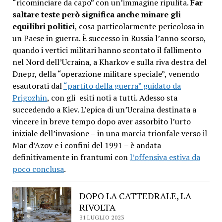
“ricominciare da capo” con un’immagine ripulita.
Far
saltare teste però significa anche minare gli
equilibri politici
, cosa particolarmente pericolosa in
un Paese in guerra. È successo in Russia l’anno scorso,
quando i vertici militari hanno scontato il fallimento
nel Nord dell’Ucraina, a Kharkov e sulla riva destra del
Dnepr, della “operazione militare speciale”, venendo
esautorati dal
“partito della guerra” guidato da
Prigozhin
, con gli esiti noti a tutti. Adesso sta
succedendo a Kiev. L’epica di un’Ucraina destinata a
vincere in breve tempo dopo aver assorbito l’urto
iniziale dell’invasione – in una marcia trionfale verso il
Mar d’Azov e i confini del 1991 – è andata
definitivamente in frantumi con
l’offensiva estiva da
poco conclusa
.
DOPO LA CATTEDRALE, LA
RIVOLTA
31 LUGLIO 2023