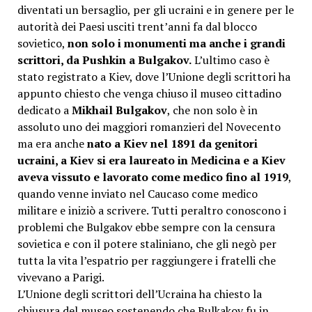
diventati un bersaglio, per gli ucraini e in genere per le
autorità dei Paesi usciti trent’anni fa dal blocco
sovietico,
non solo i monumenti ma anche i grandi
scrittori, da Pushkin a Bulgakov.
L’ultimo caso è
stato registrato a Kiev, dove l’Unione degli scrittori ha
appunto chiesto che venga chiuso il museo cittadino
dedicato a
Mikhail Bulgakov
, che non solo è in
assoluto uno dei maggiori romanzieri del Novecento
ma era anche
nato a Kiev nel 1891 da genitori
ucraini, a Kiev si era laureato in Medicina e a Kiev
aveva vissuto e lavorato come medico fino al 1919
,
quando venne inviato nel Caucaso come medico
militare e iniziò a scrivere. Tutti peraltro conoscono i
problemi che Bulgakov ebbe sempre con la censura
sovietica e con il potere staliniano, che gli negò per
tutta la vita l’espatrio per raggiungere i fratelli che
vivevano a Parigi.
L’Unione degli scrittori dell’Ucraina ha chiesto la
chiusura del museo sostenendo che Bulkakov fu in