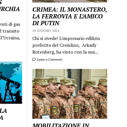
S
URCHIA
CRIMEA: IL MONASTERO,
LA FERROVIA E L’AMICO
DI PUTIN
enti di gas
l transito
18 GIUGNO 2024
ll’Ucraina,
Chi si rivede! L'impresario edilizio
preferito del Cremlino, Arkady
Rotenberg, ha vinto con la sua...
Leave a Comment
 LA
A
MOBILITAZIONE IN