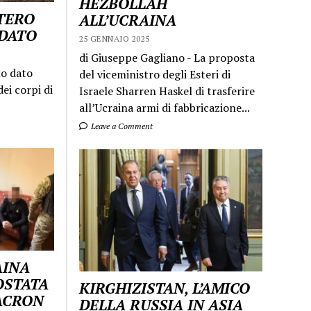
HEZBOLLAH
STERO
ALL’UCRAINA
LDATO
25 GENNAIO 2025
di Giuseppe Gagliano - La proposta
mo dato
del viceministro degli Esteri di
ei corpi di
Israele Sharren Haskel di trasferire
all’Ucraina armi di fabbricazione...
Leave a Comment
AINA
OSTATA
KIRGHIZISTAN, L’AMICO
MACRON
DELLA RUSSIA IN ASIA