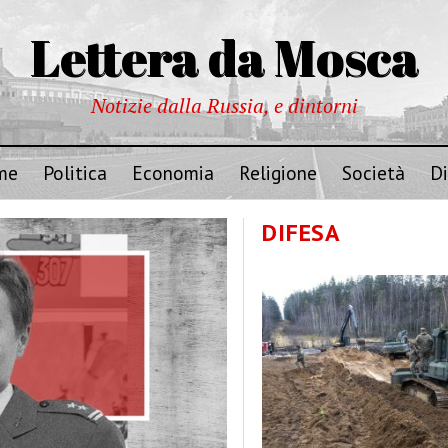
Lettera da Mosca
Notizie dalla Russia, e dintorni
me
Politica
Economia
Religione
Società
Di
DIFESA