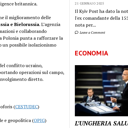
ligence britannica.
21 GENNAIO 2025
Il Kyiv Post ha dato la not
e il miglioramento delle
l'ex comandante della 155
ssia e Bielorussia
. L’agenzia
nota per...
rmazioni e collaborando
Leave a Comment
a Polonia punta a rafforzare la
 un possibile isolazionismo
ECONOMIA
l conflitto ucraino,
pportando operazioni sul campo,
involgimento diretto.
oforis (
CESTUDEC
)
e e geopolitica (
OPIG
)
L’UNGHERIA SAL