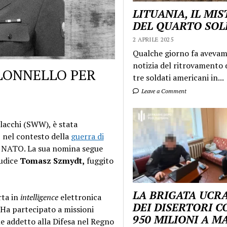
LITUANIA, IL MI
DEL QUARTO SO
2 APRILE 2025
Qualche giorno fa aveva
notizia del ritrovamento d
LONNELLO PER
tre soldati americani in...
Leave a Comment
polacchi (SWW), è stata
, nel contesto della
guerra di
la NATO. La sua nomina segue
iudice
Tomasz Szmydt,
fuggito
LA BRIGATA UCR
rta in
intelligence
elettronica
DEI DISERTORI C
Ha partecipato a missioni
950 MILIONI A 
me addetto alla Difesa nel Regno