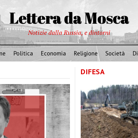
Lettera da Mosca
Notizie dalla Russia, e dintorni
me
Politica
Economia
Religione
Società
Di
DIFESA