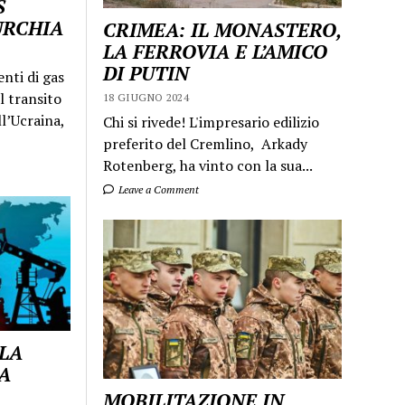
S
URCHIA
CRIMEA: IL MONASTERO,
LA FERROVIA E L’AMICO
DI PUTIN
enti di gas
l transito
18 GIUGNO 2024
ll’Ucraina,
Chi si rivede! L'impresario edilizio
preferito del Cremlino, Arkady
Rotenberg, ha vinto con la sua...
Leave a Comment
 LA
A
MOBILITAZIONE IN