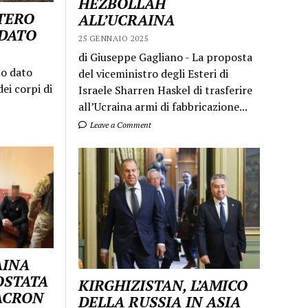
HEZBOLLAH
STERO
ALL’UCRAINA
LDATO
25 GENNAIO 2025
di Giuseppe Gagliano - La proposta
mo dato
del viceministro degli Esteri di
ei corpi di
Israele Sharren Haskel di trasferire
all’Ucraina armi di fabbricazione...
Leave a Comment
AINA
OSTATA
KIRGHIZISTAN, L’AMICO
MACRON
DELLA RUSSIA IN ASIA