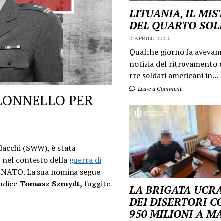
LITUANIA, IL MI
DEL QUARTO SO
2 APRILE 2025
Qualche giorno fa aveva
notizia del ritrovamento d
tre soldati americani in...
Leave a Comment
LONNELLO PER
polacchi (SWW), è stata
, nel contesto della
guerra di
la NATO. La sua nomina segue
iudice
Tomasz Szmydt,
fuggito
LA BRIGATA UCR
DEI DISERTORI C
950 MILIONI A 