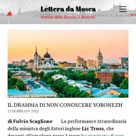
Lettera da Mosca
open
menu
Notizie dalla Russia, e dintorni
IL DRAMMA DI NON CONOSCERE VORONEZH
13 FEBBRAIO 2022
di Fulvio Scaglione
La performance straordinaria
della ministra degli Esteri inglese
Liz Truss
, che
davanti all’omologo russo Lavrov
ha mostrato di non