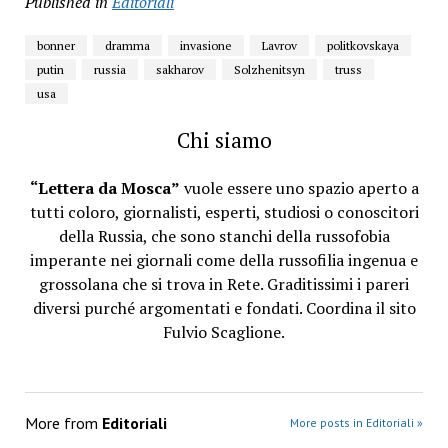
Published in
Editoriali
bonner
dramma
invasione
Lavrov
politkovskaya
putin
russia
sakharov
Solzhenitsyn
truss
usa
Chi siamo
“Lettera da Mosca”
vuole essere uno spazio aperto a
tutti coloro, giornalisti, esperti, studiosi o conoscitori
della Russia, che sono stanchi della russofobia
imperante nei giornali come della russofilia ingenua e
grossolana che si trova in Rete. Graditissimi i pareri
diversi purché argomentati e fondati. Coordina il sito
Fulvio Scaglione.
More from
Editoriali
More posts in Editoriali »