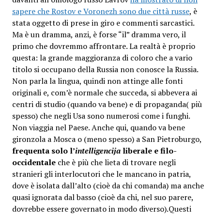
sapere che Rostov e Voronezh sono due città russe
, è
stata oggetto di prese in giro e commenti sarcastici.
Ma è un dramma, anzi, è forse “il” dramma vero, il
primo che dovremmo affrontare. La realtà è proprio
questa: la grande maggioranza di coloro che a vario
titolo si occupano della Russia non conosce la Russia.
Non parla la lingua, quindi non attinge alle fonti
originali e, com’è normale che succeda, si abbevera ai
centri di studio (quando va bene) e di propaganda( più
spesso) che negli Usa sono numerosi come i funghi.
Non viaggia nel Paese. Anche qui, quando va bene
gironzola a Mosca o (meno spesso) a San Pietroburgo,
frequenta solo l’
intelligencija
liberale e filo-
occidentale
che è più che lieta di trovare negli
stranieri gli interlocutori che le mancano in patria,
dove è isolata dall’alto (cioè da chi comanda) ma anche
quasi ignorata dal basso (cioè da chi, nel suo parere,
dovrebbe essere governato in modo diverso).Questi