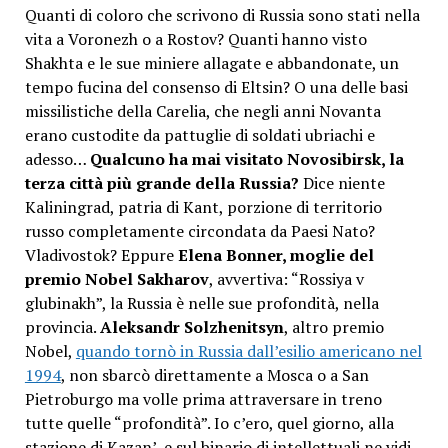
Quanti di coloro che scrivono di Russia sono stati nella
vita a Voronezh o a Rostov? Quanti hanno visto
Shakhta e le sue miniere allagate e abbandonate, un
tempo fucina del consenso di Eltsin? O una delle basi
missilistiche della Carelia, che negli anni Novanta
erano custodite da pattuglie di soldati ubriachi e
adesso…
Qualcuno ha mai visitato Novosibirsk, la
terza città più grande della Russia?
Dice niente
Kaliningrad, patria di Kant, porzione di territorio
russo completamente circondata da Paesi Nato?
Vladivostok? Eppure
Elena Bonner, moglie del
premio Nobel Sakharov
, avvertiva: “Rossiya v
glubinakh”, la Russia è nelle sue profondità, nella
provincia.
Aleksandr Solzhenitsyn
, altro premio
Nobel,
quando tornò in Russia dall’esilio americano nel
1994
, non sbarcò direttamente a Mosca o a San
Pietroburgo ma volle prima attraversare in treno
tutte quelle “profondità”. Io c’ero, quel giorno, alla
stazione di Kazan’, e sul binario di intellettuali ne vidi