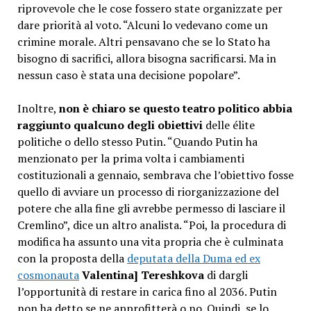
riprovevole che le cose fossero state organizzate per
dare priorità al voto. “Alcuni lo vedevano come un
crimine morale. Altri pensavano che se lo Stato ha
bisogno di sacrifici, allora bisogna sacrificarsi. Ma in
nessun caso è stata una decisione popolare”.
Inoltre,
non è chiaro se questo teatro politico abbia
raggiunto qualcuno degli obiettivi
delle élite
politiche o dello stesso Putin. “Quando Putin ha
menzionato per la prima volta i cambiamenti
costituzionali a gennaio, sembrava che l’obiettivo fosse
quello di avviare un processo di riorganizzazione del
potere che alla fine gli avrebbe permesso di lasciare il
Cremlino”, dice un altro analista. “Poi, la procedura di
modifica ha assunto una vita propria che è culminata
con la proposta della
deputata della Duma ed ex
cosmonauta
Valentina] Tereshkova
di dargli
l’opportunità di restare in carica fino al 2036. Putin
non ha detto se ne approfitterà o no. Quindi, se lo