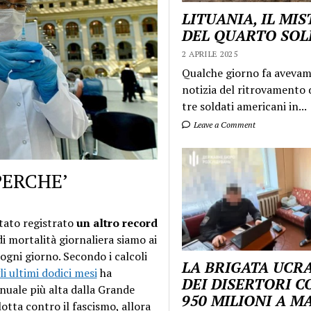
LITUANIA, IL MI
DEL QUARTO SO
2 APRILE 2025
Qualche giorno fa aveva
notizia del ritrovamento d
tre soldati americani in...
Leave a Comment
PERCHE’
tato registrato
un altro record
i mortalità giornaliera siamo ai
gni giorno. Secondo i calcoli
LA BRIGATA UCR
i ultimi dodici mesi
ha
DEI DISERTORI C
nuale più alta dalla Grande
950 MILIONI A 
lotta contro il fascismo, allora