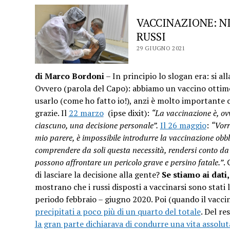
VACCINAZIONE: N
RUSSI
29 GIUGNO 2021
di Marco Bordoni
– In principio lo slogan era: si all
Ovvero (parola del Capo): abbiamo un vaccino ottimo 
usarlo (come ho fatto io!), anzi è molto importante c
grazie. Il
22 marzo
(ipse dixit):
“La vaccinazione è, ov
ciascuno, una decisione personale”.
Il 26 maggio
:
“Vorr
mio parere, è impossibile introdurre la vaccinazione obbl
comprendere da soli questa necessità, rendersi conto da 
possono affrontare un pericolo grave e persino fatale.”
.
di lasciare la decisione alla gente?
Se stiamo ai dati
mostrano che i russi disposti a vaccinarsi sono stati
periodo febbraio – giugno 2020. Poi (quando il vacci
precipitati a poco più di un quarto del totale
. Del re
la gran parte dichiarava di condurre una vita assol