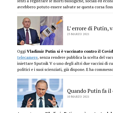
lenti a registrare le morti biologiche, sociali ed ec
avrebbero potuto essere salvate se questa corsa fosse
L’ errore di Putin,
23 MARZO 2021
Oggi
Vladimir Putin si è vaccinato contro il Covid
telecamere
, senza rendere pubblica la scelta del vacci
iniettare Sputnik V o uno degli altri due vaccini di cui
politici e i suoi scienziati, già dispone. E ha commes
Quando Putin fa il
10 MARZO 2021