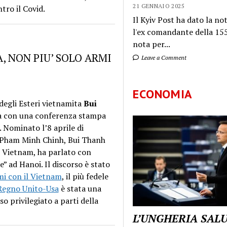
21 GENNAIO 2025
tro il Covid.
Il Kyiv Post ha dato la not
l'ex comandante della 155
nota per...
, NON PIU’ SOLO ARMI
Leave a Comment
ECONOMIA
degli Esteri vietnamita
Bui
ca con una conferenza stampa
. Nominato l’8 aprile di
e Pham Minh Chinh, Bui Thanh
l Vietnam, ha parlato con
” ad Hanoi. Il discorso è stato
ami con il Vietnam
, il più fedele
-Regno Unito-Usa
è stata una
so privilegiato a parti della
L’UNGHERIA SAL