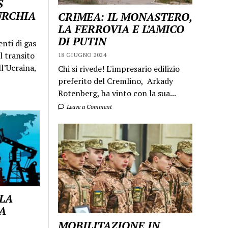
S
URCHIA
CRIMEA: IL MONASTERO,
LA FERROVIA E L’AMICO
DI PUTIN
enti di gas
l transito
18 GIUGNO 2024
ll’Ucraina,
Chi si rivede! L'impresario edilizio
preferito del Cremlino, Arkady
Rotenberg, ha vinto con la sua...
Leave a Comment
 LA
A
MOBILITAZIONE IN