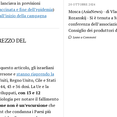
lanciava in previsioni
20 OTTOBRE 2024
ccinata e fine dell’epidemia
)
Mosca (AsiaNews) - di Vla
all’inizio della campagna
Rozanskij - Si è tenuta a
conferenza dell’associazi
Consiglio dei produttori di
Leave a Comment
PREZZO DEL
esto articolo, gli israeliani
persone e
stanno riaprendo la
niti, Regno Unito, Cile e Stati
, 43 e 36 dosi. La Ue e la
viluppati,
con 13 e 12
ologia per notare il fallimento
one non è un’escursione
che
int che condanna i Paesi più