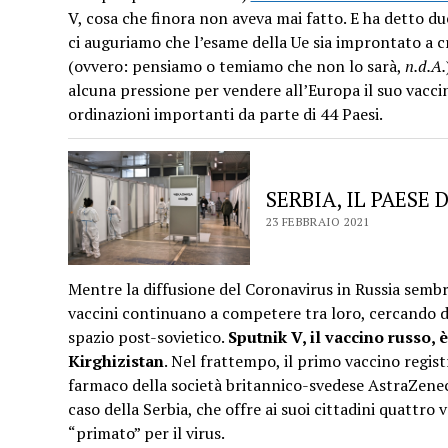
V, cosa che finora non aveva mai fatto. E ha detto du
ci auguriamo che l’esame della Ue sia improntato a cri
(ovvero: pensiamo o temiamo che non lo sarà,
n.d.A.
alcuna pressione per vendere all’Europa il suo vacci
ordinazioni importanti da parte di 44 Paesi.
SERBIA, IL PAESE
23 FEBBRAIO 2021
Mentre la diffusione del Coronavirus in Russia sembra
vaccini continuano a competere tra loro, cercando di
spazio post-sovietico.
Sputnik V, il vaccino russo, è
Kirghizistan
. Nel frattempo, il primo vaccino registr
farmaco della società britannico-svedese AstraZenec
caso della Serbia, che offre ai suoi cittadini quattro 
“primato” per il virus.