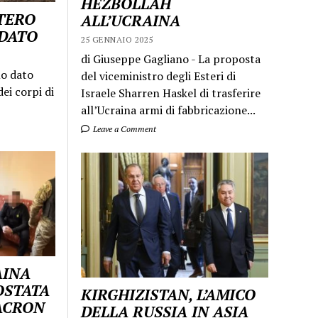
HEZBOLLAH
STERO
ALL’UCRAINA
LDATO
25 GENNAIO 2025
di Giuseppe Gagliano - La proposta
mo dato
del viceministro degli Esteri di
ei corpi di
Israele Sharren Haskel di trasferire
all’Ucraina armi di fabbricazione...
Leave a Comment
AINA
OSTATA
KIRGHIZISTAN, L’AMICO
MACRON
DELLA RUSSIA IN ASIA