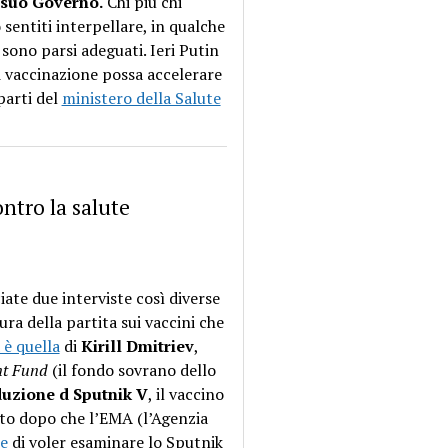
 suo Governo.
Chi più chi
 sentiti interpellare, in qualche
 sono parsi adeguati. Ieri Putin
 vaccinazione possa accelerare
parti del
ministero della Salute
ontro la salute
iate due interviste così diverse
ra della partita sui vaccini che
 è quella
di
Kirill Dmitriev
,
nt Fund
(il fondo sovrano dello
oduzione d Sputnik V
, il vaccino
ito dopo che l’EMA (l’Agenzia
e
di voler esaminare lo Sputnik