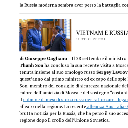
la Russia moderna sembra aver perso la battaglia con
VIETNAM E RUSSIA
11 OTTOBRE 2021
di Giuseppe Gagliano
Il 28 settembre il ministro 
Thanh Son
ha concluso la sua recente visita a Mos
tenuta insieme al suo omologo russo
Sergey Lavrov
quest’anno dal primo ministro ed ex capo delle spi
Son, membro del consiglio di sicurezza nazionale de
calore dell’amicizia di Mosca e del sostegno “costante
il
culmine di mesi di sforzi russi per rafforzare i leg
alleato nella regione. La recente
a
lleanza Australia
brutta notizia per la Russia, che ha perso il suo acces
regione dopo il crollo dell’Unione Sovietica.