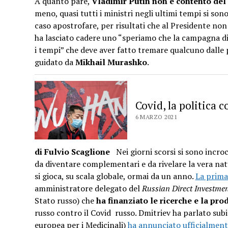
A quanto pare,
Vladimir Putin non è contento del
meno, quasi tutti i ministri negli ultimi tempi si sono
caso apostrofare, per risultati che al Presidente non
ha lasciato cadere uno “speriamo che la campagna di
i tempi” che deve aver fatto tremare qualcuno dalle 
guidato da
Mikhail Murashko
.
Covid, la politica c
6 MARZO 2021
di Fulvio Scaglione
Nei giorni scorsi si sono incroc
da diventare complementari e da rivelare la vera natu
si gioca, su scala globale, ormai da un anno.
La prima
amministratore delegato del
Russian Direct Investme
Stato russo) che
ha finanziato le ricerche e la pr
russo contro il Covid russo. Dmitriev ha parlato sub
europea per i Medicinali)
ha annunciato ufficialment