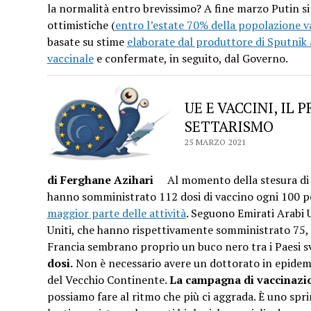
la normalità entro brevissimo? A fine marzo Putin si 
ottimistiche (
entro l’estate 70% della popolazione va
basate su stime
elaborate dal produttore di Sputnik 
vaccinale
e confermate, in seguito, dal Governo.
UE E VACCINI, IL 
SETTARISMO
25 MARZO 2021
di Ferghane Azihari
Al momento della stesura di qu
hanno somministrato 112 dosi di vaccino ogni 100 
maggior parte delle attività
. Seguono Emirati Arabi U
Uniti, che hanno rispettivamente somministrato 75, 44
Francia sembrano proprio un buco nero tra i Paesi s
dosi.
Non è necessario avere un dottorato in epidemi
del Vecchio Continente.
La campagna di vaccinazi
possiamo fare al ritmo che più ci aggrada. È uno spr