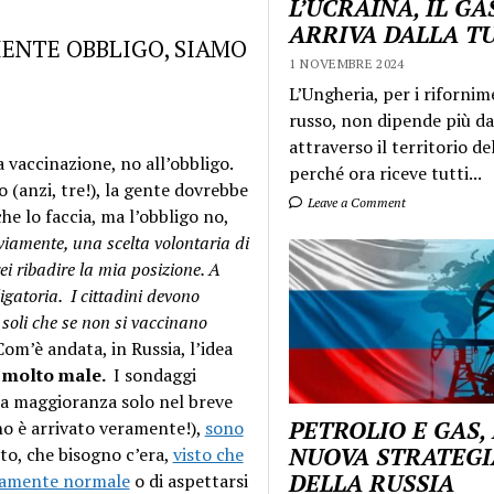
L’UCRAINA, IL GA
ARRIVA DALLA T
IENTE OBBLIGO, SIAMO
1 NOVEMBRE 2024
L’Ungheria, per i rifornim
russo, non dipende più da
attraverso il territorio de
a vaccinazione, no all’obbligo.
perché ora riceve tutti...
(anzi, tre!), la gente dovrebbe
Leave a Comment
he lo faccia, ma l’obbligo no,
viamente, una scelta volontaria di
ei ribadire la mia posizione. A
igatoria. I cittadini devono
soli che se non si vaccinano
 Com’è andata, in Russia, l’idea
, molto male.
I sondaggi
 la maggioranza solo nel breve
PETROLIO E GAS,
no è arrivato veramente!),
sono
NUOVA STRATEGI
sto, che bisogno c’era,
visto che
DELLA RUSSIA
utamente normale
o di aspettarsi