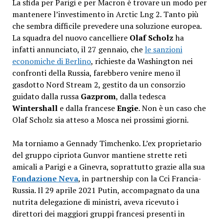
La sfida per Parigi e per Macron è trovare un modo per
mantenere l’investimento in Arctic Lng 2. Tanto più
che sembra difficile prevedere una soluzione europea.
La squadra del nuovo cancelliere
Olaf Scholz
ha
infatti annunciato, il 27 gennaio, che
le sanzioni
economiche di Berlino
, richieste da Washington nei
confronti della Russia, farebbero venire meno il
gasdotto Nord Stream 2, gestito da un consorzio
guidato dalla russa
Gazprom
, dalla tedesca
Wintershall
e dalla francese
Engie
. Non è un caso che
Olaf Scholz sia atteso a Mosca nei prossimi giorni.
Ma torniamo a Gennady Timchenko. L’ex proprietario
del gruppo cipriota Gunvor mantiene strette reti
amicali a Parigi e a Ginevra, soprattutto grazie alla sua
Fondazione Neva
, in partnership con la Cci Francia-
Russia. Il 29 aprile 2021 Putin, accompagnato da una
nutrita delegazione di ministri, aveva ricevuto i
direttori dei maggiori gruppi francesi presenti in