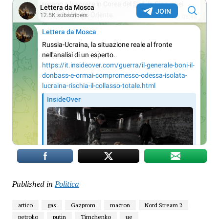
Published in
Politica
artico
gas
Gazprom
macron
Nord Stream 2
petrolio
putin
Timchenko
ue