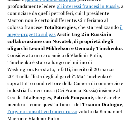
profondamente ledere
gli interessi francesi in Russia
, a
cominciare da quelli petroliferi, cui il presidente
Macron non è certo indifferente. Ci riferiamo al
colosso francese
TotalEnergies
, che sta realizzando
il
mega-progetto sul gas
Arctic Lng 2 in Russia in
collaborazione con Novatek, di proprietà degli
oligarchi Leonid Mikhelson e Gennady Timchenko.
Considerato un caro amico di Vladimir Putin,
Timchenko è stato a lungo nel mirino di
Washington. Era stato, infatti, inserito il 20 marzo
2014 nella “lista degli oligarchi”. Ma Timchenko è
soprattutto condirettore della Camera di commercio e
industria franco-russa (Cci Francia-Russia) insieme al
Ceo di TotalEnergies,
Patrick Pouyanné
, che è anche
membro – come quest’ultimo – del
Trianon Dialogue
,
l’organo consultivo franco-russo
voluto da Emmanuel
Macron e Vladimir Putin.