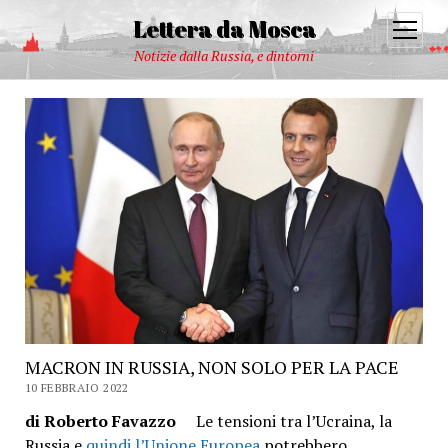
Lettera da Mosca
open
menu
Notizie dalla Russia, e dintorni
MACRON IN RUSSIA, NON SOLO PER LA PACE
10 FEBBRAIO 2022
di Roberto Favazzo
Le tensioni tra l’Ucraina, la
Russia e
quindi l’Unione Europea
potrebbero