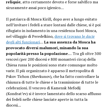
reliquie
, atto certamente devoto e forse salvifico ma
sicuramente assai poco igienico…
Il patriarca di Mosca Kirill, dopo aver a lungo esitato
nell’invitare i fedeli a stare lontani dalle chiese, si è poi
rifugiato in isolamento in una residenza fuori Mosca,
nel villaggio di Peredelkino,
dove si trovano le
dacie
degli alti funzionari
…
La sua assenza da Mosca ha
provocato diversi malumori, minando la sua
popolarità presso la popolazione…
Tra gli oltre 300
vescovi (per 200 diocesi e 800 monasteri circa) della
Chiesa russa le posizioni sono state comunque molto
varie. Il più organizzato è apparso il metropolita di
Pskov Tichon (Shevkunov), che ha fatto controllare la
chiusura di tutte le chiese e la trasmissione di tutte le
celebrazioni. Il vescovo di Kamensk Mefodij
(Kondrat’ev) si è invece lamentato dello scarso afflusso
dei fedeli nelle chiese lasciate aperte in tutta la
diocesi…