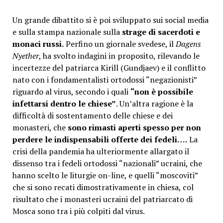
Un grande dibattito si è poi sviluppato sui social media
e sulla stampa nazionale sulla
strage di sacerdoti e
monaci russi.
Perfino un giornale svedese, il
Dagens
Nyether
, ha svolto indagini in proposito, rilevando le
incertezze del patriarca Kirill (Gundjaev) e il conflitto
nato con i fondamentalisti ortodossi “negazionisti”
riguardo al virus, secondo i quali
“non è possibile
infettarsi dentro le chiese”
. Un’altra ragione è la
difficoltà di sostentamento delle chiese e dei
monasteri, che
sono rimasti aperti spesso per non
perdere le indispensabili offerte dei fedeli….
La
crisi della pandemia ha ulteriormente allargato il
dissenso tra i fedeli ortodossi “nazionali” ucraini, che
hanno scelto le liturgie on-line, e quelli “moscoviti”
che si sono recati dimostrativamente in chiesa, col
risultato che i monasteri ucraini del patriarcato di
Mosca sono tra i più colpiti dal virus.