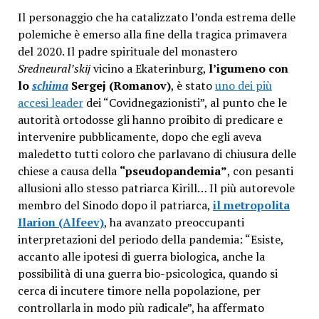
Il personaggio che ha catalizzato l’onda estrema delle
polemiche è emerso alla fine della tragica primavera
del 2020. Il padre spirituale del monastero
Sredneural’skij
vicino a Ekaterinburg,
l’igumeno con
lo
schima
Sergej (Romanov)
, è stato
uno dei più
accesi leader
dei “Covidnegazionisti”, al punto che le
autorità ortodosse gli hanno proibito di predicare e
intervenire pubblicamente, dopo che egli aveva
maledetto tutti coloro che parlavano di chiusura delle
chiese a causa della
“pseudopandemia”
, con pesanti
allusioni allo stesso patriarca Kirill… Il più autorevole
membro del Sinodo dopo il patriarca,
il metropolita
Ilarion (Alfeev)
, ha avanzato preoccupanti
interpretazioni del periodo della pandemia: “Esiste,
accanto alle ipotesi di guerra biologica, anche la
possibilità di una guerra bio-psicologica, quando si
cerca di incutere timore nella popolazione, per
controllarla in modo più radicale”, ha affermato