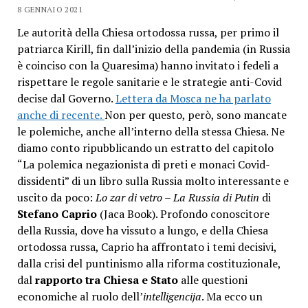
8 GENNAIO 2021
Le autorità della Chiesa ortodossa russa, per primo il
patriarca Kirill, fin dall’inizio della pandemia (in Russia
è coinciso con la Quaresima) hanno invitato i fedeli a
rispettare le regole sanitarie e le strategie anti-Covid
decise dal Governo.
Lettera da Mosca ne ha parlato
anche di recente.
Non per questo, però, sono mancate
le polemiche, anche all’interno della stessa Chiesa. Ne
diamo conto ripubblicando un estratto del capitolo
“La polemica negazionista di preti e monaci Covid-
dissidenti” di un libro sulla Russia molto interessante e
uscito da poco:
Lo zar di vetro – La Russia di Putin
di
Stefano Caprio
(Jaca Book). Profondo conoscitore
della Russia, dove ha vissuto a lungo, e della Chiesa
ortodossa russa, Caprio ha affrontato i temi decisivi,
dalla crisi del puntinismo alla riforma costituzionale,
dal
rapporto tra Chiesa e Stato
alle questioni
economiche al ruolo dell’
intelligencija
. Ma ecco un