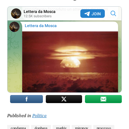
Published in
Politica
condanna
donbass
markiv
mironov
processo