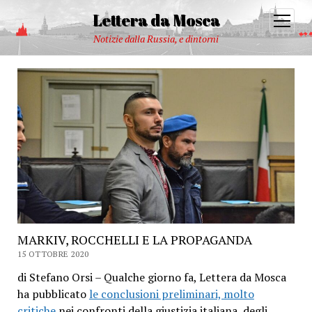
Lettera da Mosca
open
menu
Notizie dalla Russia, e dintorni
MARKIV, ROCCHELLI E LA PROPAGANDA
15 OTTOBRE 2020
di Stefano Orsi – Qualche giorno fa, Lettera da Mosca
ha pubblicato
le conclusioni preliminari, molto
critiche
nei confronti della giustizia italiana, degli