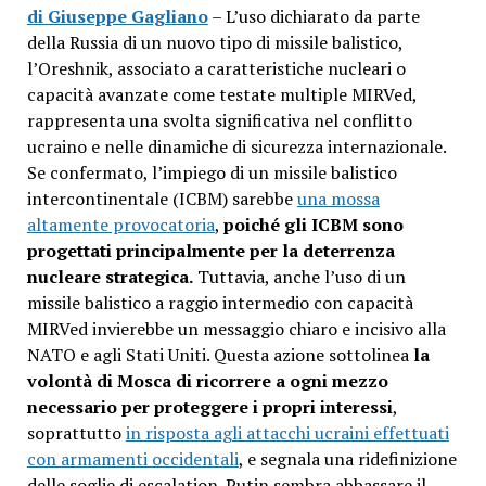
di Giuseppe Gagliano
– L’uso dichiarato da parte
della Russia di un nuovo tipo di missile balistico,
l’Oreshnik, associato a caratteristiche nucleari o
capacità avanzate come testate multiple MIRVed,
rappresenta una svolta significativa nel conflitto
ucraino e nelle dinamiche di sicurezza internazionale.
Se confermato, l’impiego di un missile balistico
intercontinentale (ICBM) sarebbe
una mossa
altamente provocatoria
,
poiché gli ICBM sono
progettati principalmente per la deterrenza
nucleare strategica.
Tuttavia, anche l’uso di un
missile balistico a raggio intermedio con capacità
MIRVed invierebbe un messaggio chiaro e incisivo alla
NATO e agli Stati Uniti. Questa azione sottolinea
la
volontà di Mosca di ricorrere a ogni mezzo
necessario per proteggere i propri interessi
,
soprattutto
in risposta agli attacchi ucraini effettuati
con armamenti occidentali
, e segnala una ridefinizione
delle soglie di escalation. Putin sembra abbassare il