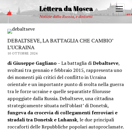
Lettera da Mosca
open
menu
Notizie dalla Russia, e dintorni
DEBALTSEVE, LA BATTAGLIA CHE CAMBIO’
L’UCRAINA
10 OTTOBRE 2024
di Giuseppe Gagliano
– La battaglia di
Debaltseve
,
svoltasi tra gennaio e febbraio 2015, rappresenta uno
dei momenti più critici del conflitto in Ucraina
orientale e un importante punto di svolta nella guerra
tra le forze ucraine e quelle separatiste filorusse
appoggiate dalla Russia. Debaltseve, una cittadina
strategicamente situata nell’oblast’ di Donetsk,
fungeva da crocevia di collegamenti ferroviari e
stradali tra Donetsk e Luhansk
, le due principali
roccaforti delle Repubbliche popolari autoproclamate.