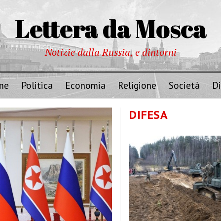
Lettera da Mosca
Notizie dalla Russia, e dintorni
me
Politica
Economia
Religione
Società
Di
DIFESA