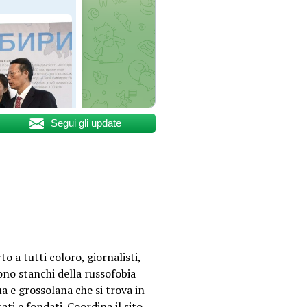
Segui gli update
o a tutti coloro, giornalisti,
sono stanchi della russofobia
a e grossolana che si trova in
ti e fondati. Coordina il sito