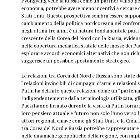
Pyongyang vede la Russia come un partner valido per
economia, potrebbe avere meno incentivi a cercare di
Stati Uniti. Questa prospettiva sembra essere support
cambiamento della politica nordcoreana nei confronti
negli ultimi tre anni, è di natura fondamentale piutt
crescente della Corea del Nord con la Russia, eviden
nella copertura mediatica statale delle mosse dei Pae
esplorare accordi economici alternativi che non rich
suggerisce un possibile spostamento strategico.
Le relazioni tra Corea del Nord e Russia sono state
“relazioni invincibili di compagni d’armi e relazioni
Putin ha definito queste relazioni come un “partenar
Indipendentemente dalla terminologia utilizzata, gli 
Paesi hanno firmato durante la visita di Putin forni
loro pensiero attuale e futuro non solo l’uno verso l
attori regionali chiave come gli Stati Uniti e la Cina
tra Corea del Nord e Russia potrebbe rappresentare
nelle dinamiche geopolitiche della regione, con imp