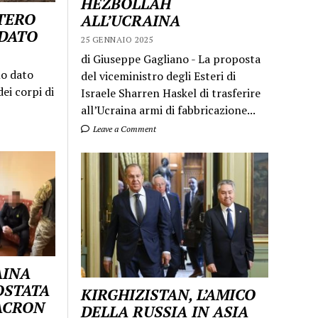
HEZBOLLAH
STERO
ALL’UCRAINA
LDATO
25 GENNAIO 2025
di Giuseppe Gagliano - La proposta
mo dato
del viceministro degli Esteri di
ei corpi di
Israele Sharren Haskel di trasferire
all’Ucraina armi di fabbricazione...
Leave a Comment
AINA
OSTATA
KIRGHIZISTAN, L’AMICO
MACRON
DELLA RUSSIA IN ASIA