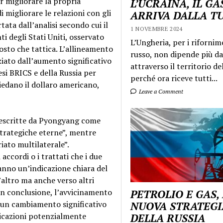
 migliorare la propria
L’UCRAINA, IL GA
 migliorare le relazioni con gli
ARRIVA DALLA T
ata dall’analisi secondo cui il
1 NOVEMBRE 2024
 degli Stati Uniti, osservato
L’Ungheria, per i rifornim
osto che tattica. L’allineamento
russo, non dipende più da
ziato dall’aumento significativo
attraverso il territorio de
si BRICS e della Russia per
perché ora riceve tutti...
iedano il dollaro americano,
Leave a Comment
 descritte da Pyongyang come
 strategiche eterne”, mentre
iato multilaterale”.
accordi o i trattati che i due
ranno un’indicazione chiara del
’altro ma anche verso altri
. In conclusione, l’avvicinamento
PETROLIO E GAS,
 un cambiamento significativo
NUOVA STRATEGI
licazioni potenzialmente
DELLA RUSSIA