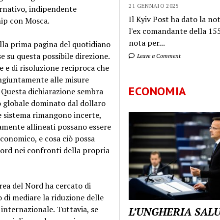
21 GENNAIO 2025
rnativo, indipendente
Il Kyiv Post ha dato la not
hip con Mosca.
l'ex comandante della 155
nota per...
ulla prima pagina del quotidiano
e su questa possibile direzione.
Leave a Comment
 e di risoluzione reciproca che
ngiuntamente alle misure
ECONOMIA
o. Questa dichiarazione sembra
io globale dominato dal dollaro
ale sistema rimangono incerte,
amente allineati possano essere
economico, e cosa ciò possa
Nord nei confronti della propria
rea del Nord ha cercato di
 di mediare la riduzione delle
 internazionale. Tuttavia, se
L’UNGHERIA SAL