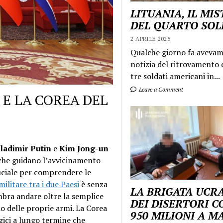
LITUANIA, IL MI
DEL QUARTO SO
2 APRILE 2025
Qualche giorno fa aveva
notizia del ritrovamento d
tre soldati americani in...
Leave a Comment
 E LA COREA DEL
ladimir Putin
e
Kim Jong-un
 che guidano l’avvicinamento
uciale per comprendere le
ilitare tra i due Paesi
è senza
LA BRIGATA UCR
mbra andare oltre la semplice
DEI DISERTORI C
o delle proprie armi. La Corea
950 MILIONI A 
gici a lungo termine che