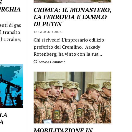
S
URCHIA
CRIMEA: IL MONASTERO,
LA FERROVIA E L’AMICO
DI PUTIN
enti di gas
l transito
18 GIUGNO 2024
ll’Ucraina,
Chi si rivede! L'impresario edilizio
preferito del Cremlino, Arkady
Rotenberg, ha vinto con la sua...
Leave a Comment
 LA
A
MOBILITAZIONE IN