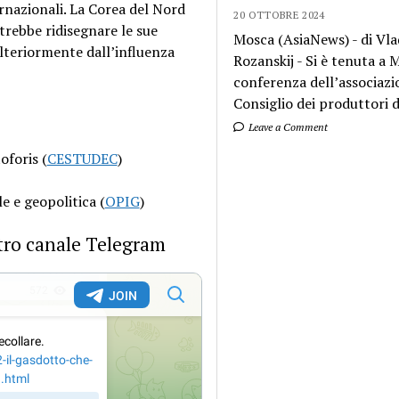
ernazionali. La Corea del Nord
20 OTTOBRE 2024
rebbe ridisegnare le sue
Mosca (AsiaNews) - di Vla
lteriormente dall’influenza
Rozanskij - Si è tenuta a
conferenza dell’associazi
Consiglio dei produttori di
Leave a Comment
oforis (
CESTUDEC
)
e e geopolitica (
OPIG
)
ostro canale Telegram