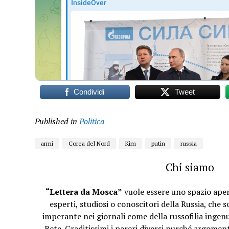
Condividi
Tweet
Published in
Politica
armi
Corea del Nord
Kim
putin
russia
Chi siamo
“Lettera da Mosca”
vuole essere uno spazio apert
esperti, studiosi o conoscitori della Russia, che 
imperante nei giornali come della russofilia ingenu
Rete. Graditissimi i pareri diversi purché argomenta