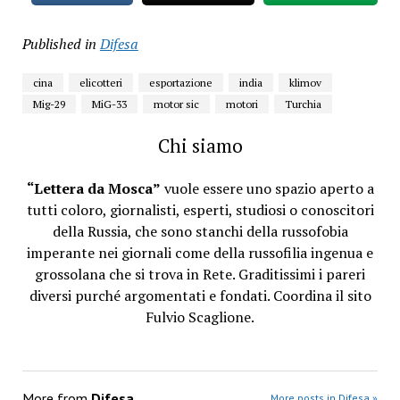
Published in
Difesa
cina
elicotteri
esportazione
india
klimov
Mig-29
MiG-33
motor sic
motori
Turchia
Chi siamo
“Lettera da Mosca”
vuole essere uno spazio aperto a
tutti coloro, giornalisti, esperti, studiosi o conoscitori
della Russia, che sono stanchi della russofobia
imperante nei giornali come della russofilia ingenua e
grossolana che si trova in Rete. Graditissimi i pareri
diversi purché argomentati e fondati. Coordina il sito
Fulvio Scaglione.
More from
Difesa
More posts in Difesa »