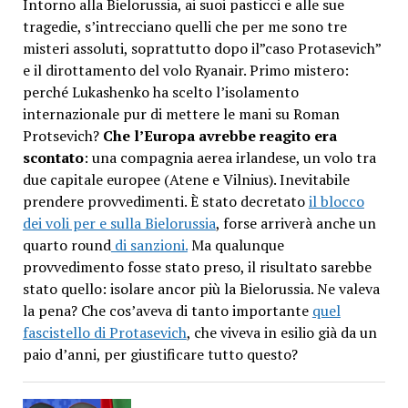
Intorno alla Bielorussia, ai suoi pasticci e alle sue
tragedie, s’intrecciano quelli che per me sono tre
misteri assoluti, soprattutto dopo il”caso Protasevich”
e il dirottamento del volo Ryanair. Primo mistero:
perché Lukashenko ha scelto l’isolamento
internazionale pur di mettere le mani su Roman
Protsevich?
Che l’Europa avrebbe reagito era
scontato
: una compagnia aerea irlandese, un volo tra
due capitale europee (Atene e Vilnius). Inevitabile
prendere provvedimenti. È stato decretato
il blocco
dei voli per e sulla Bielorussia
, forse arriverà anche un
quarto round
di sanzioni.
Ma qualunque
provvedimento fosse stato preso, il risultato sarebbe
stato quello: isolare ancor più la Bielorussia. Ne valeva
la pena? Che cos’aveva di tanto importante
quel
fascistello di Protasevich
, che viveva in esilio già da un
paio d’anni, per giustificare tutto questo?