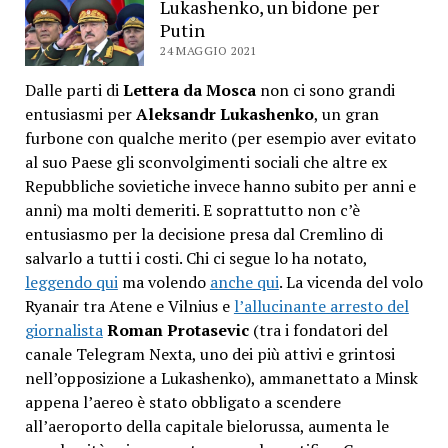
Lukashenko, un bidone per
Putin
24 MAGGIO 2021
Dalle parti di
Lettera da Mosca
non ci sono grandi
entusiasmi per
Aleksandr Lukashenko
, un gran
furbone con qualche merito (per esempio aver evitato
al suo Paese gli sconvolgimenti sociali che altre ex
Repubbliche sovietiche invece hanno subito per anni e
anni) ma molti demeriti. E soprattutto non c’è
entusiasmo per la decisione presa dal Cremlino di
salvarlo a tutti i costi. Chi ci segue lo ha notato,
leggendo qui
ma volendo
anche qui
. La vicenda del volo
Ryanair tra Atene e Vilnius e
l’allucinante arresto del
giornalista
Roman Protasevic
(tra i fondatori del
canale Telegram Nexta, uno dei più attivi e grintosi
nell’opposizione a Lukashenko), ammanettato a Minsk
appena l’aereo è stato obbligato a scendere
all’aeroporto della capitale bielorussa, aumenta le