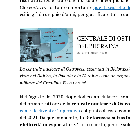
risultato sarebbe stato quello: isolare ancor più la B
Che cos’aveva di tanto importante
quel fascistello d
esilio già da un paio d’anni, per giustificare tutto qu
CENTRALE DI OST
DELL’UCRAINA
22 OTTOBRE 2020
La centrale nucleare di Ostrovets, costruita in Bielorussi
vista nel Baltico, in Polonia e in Ucraina come un segn
militare del Cremlino. Ecco perché.
Nell’agosto del 2020, dopo dodici anni di lavori, sono
del primo reattore della
centrale nucleare di Ostr
centrale diventerà operativa
dal punto di vista comm
del 2021. Da quel momento,
la Bielorussia si tras
elettricità in esportatore.
Tutto questo, però, è sol