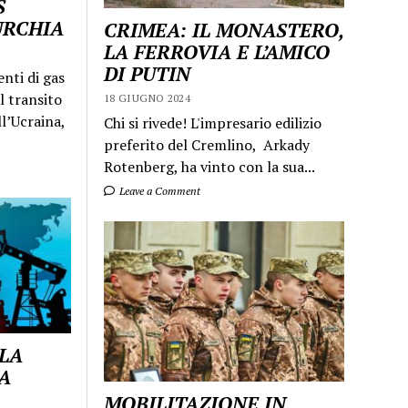
S
URCHIA
CRIMEA: IL MONASTERO,
LA FERROVIA E L’AMICO
DI PUTIN
enti di gas
l transito
18 GIUGNO 2024
ll’Ucraina,
Chi si rivede! L'impresario edilizio
preferito del Cremlino, Arkady
Rotenberg, ha vinto con la sua...
Leave a Comment
 LA
A
MOBILITAZIONE IN