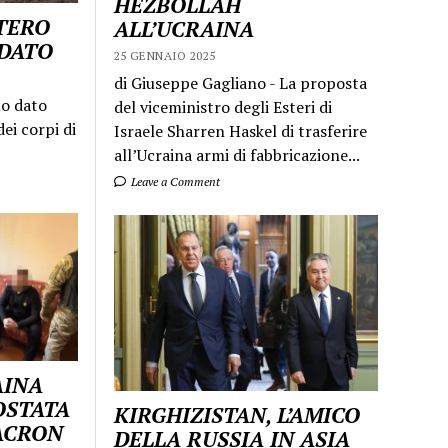
HEZBOLLAH
STERO
ALL’UCRAINA
LDATO
25 GENNAIO 2025
di Giuseppe Gagliano - La proposta
mo dato
del viceministro degli Esteri di
ei corpi di
Israele Sharren Haskel di trasferire
all’Ucraina armi di fabbricazione...
Leave a Comment
AINA
OSTATA
KIRGHIZISTAN, L’AMICO
MACRON
DELLA RUSSIA IN ASIA