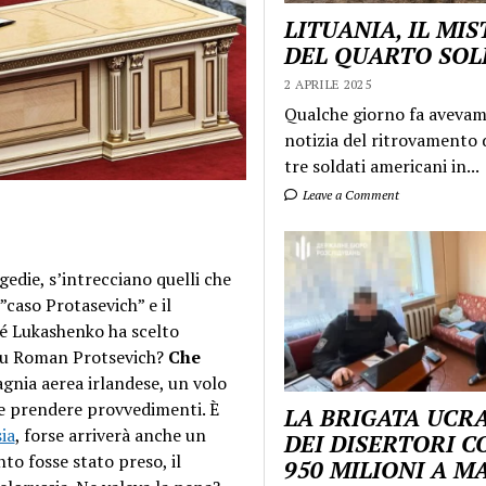
LITUANIA, IL MI
DEL QUARTO SO
2 APRILE 2025
Qualche giorno fa aveva
notizia del ritrovamento d
tre soldati americani in...
Leave a Comment
agedie, s’intrecciano quelli che
”caso Protasevich” e il
hé Lukashenko ha scelto
 su Roman Protsevich?
Che
gnia aerea irlandese, un volo
ile prendere provvedimenti. È
LA BRIGATA UCR
sia
, forse arriverà anche un
DEI DISERTORI C
 fosse stato preso, il
950 MILIONI A 