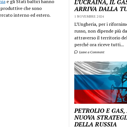
L’UCRAINA, IL GA
nia
e gli Stati baltici hanno
ARRIVA DALLA T
à produttive che sono
rcato interno ed estero.
1 NOVEMBRE 2024
L’Ungheria, per i rifornim
russo, non dipende più da
attraverso il territorio de
perché ora riceve tutti...
Leave a Comment
PETROLIO E GAS,
NUOVA STRATEGI
DELLA RUSSIA