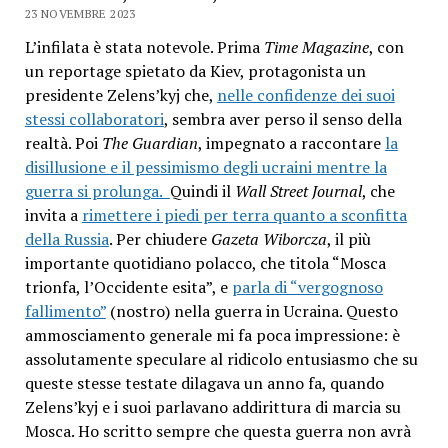
23 NOVEMBRE 2023
L’infilata è stata notevole. Prima
Time Magazine
, con
un reportage spietato da Kiev, protagonista un
presidente Zelens’kyj che,
nelle confidenze dei suoi
stessi collaboratori
, sembra aver perso il senso della
realtà. Poi
The Guardian
, impegnato a raccontare
la
disillusione e il pessimismo degli ucraini mentre la
guerra si prolunga.
Quindi il
Wall Street Journal
, che
invita a
rimettere i piedi per terra quanto a sconfitta
della Russia
. Per chiudere
Gazeta Wiborcza
, il più
importante quotidiano polacco, che titola “Mosca
trionfa, l’Occidente esita”, e
parla di “vergognoso
fallimento”
(nostro) nella guerra in Ucraina. Questo
ammosciamento generale mi fa poca impressione: è
assolutamente speculare al ridicolo entusiasmo che su
queste stesse testate dilagava un anno fa, quando
Zelens’kyj e i suoi parlavano addirittura di marcia su
Mosca. Ho scritto sempre che questa guerra non avrà