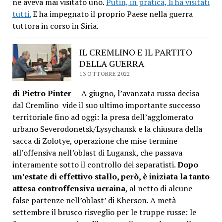
ne aveva mai visitato uno.
Putin, in pratica, li ha visitati
tutti.
E ha impegnato il proprio Paese nella guerra
tuttora in corso in Siria.
IL CREMLINO E IL PARTITO
DELLA GUERRA
13 OTTOBRE 2022
di Pietro Pinter
A giugno, l’avanzata russa decisa
dal Cremlino vide il suo ultimo importante successo
territoriale fino ad oggi: la presa dell’agglomerato
urbano Severodonetsk/Lysychansk e la chiusura della
sacca di Zolotye, operazione che mise termine
all’offensiva nell’oblast di Lugansk, che passava
interamente sotto il controllo dei separatisti.
Dopo
un’estate di effettivo stallo, però, è iniziata la tanto
attesa controffensiva ucraina
, al netto di alcune
false partenze nell’oblast’ di Kherson.
A metà
settembre il brusco risveglio per le truppe russe: le