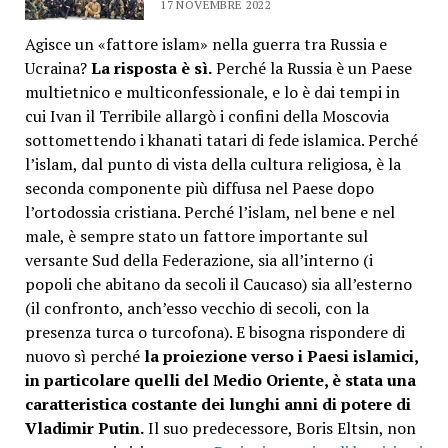
17 NOVEMBRE 2022
Agisce un «fattore islam» nella guerra tra Russia e
Ucraina?
La risposta è sì.
Perché la Russia è un Paese
multietnico e multiconfessionale, e lo è dai tempi in
cui Ivan il Terribile allargò i confini della Moscovia
sottomettendo i khanati tatari di fede islamica. Perché
l’islam, dal punto di vista della cultura religiosa, è la
seconda componente più diffusa nel Paese dopo
l’ortodossia cristiana. Perché l’islam, nel bene e nel
male, è sempre stato un fattore importante sul
versante Sud della Federazione, sia all’interno (i
popoli che abitano da secoli il Caucaso) sia all’esterno
(il confronto, anch’esso vecchio di secoli, con la
presenza turca o turcofona). E bisogna rispondere di
nuovo sì perché
la proiezione verso i Paesi islamici,
in particolare quelli del Medio Oriente, è stata una
caratteristica costante dei lunghi anni di potere di
Vladimir Putin.
Il suo predecessore, Boris Eltsin, non