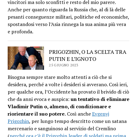
vincitori ma solo sconfitti e resto del mio parere.
Anche per quanto riguarda la Russia che, al di là delle
pesanti conseguenze militari, politiche ed economiche,
spostandosi verso l’Asia rinnega la sua anima più vera
e profonda.
PRIGOZHIN, O LA SCELTA TRA
PUTIN E L’IGNOTO
25 GIUGNO 2023
Bisogna sempre stare molto attenti a ciò che si
desidera, perché a volte i desideri si avverano. Così ieri,
per qualche ora, l’Occidente ha provato il brivido di ciò
che da anni evoca e auspica:
un tentativo di eliminare
Vladimir Putin o, almeno, di condizionare e
riorientare il suo potere.
Così anche
Evgenyj
Prigozhin
, per lungo tempo descritto come un satana
mercenario e sanguinoso al servizio del Cremlino
(
perché ora c’è il Prigozhin leader di soldati ma prima