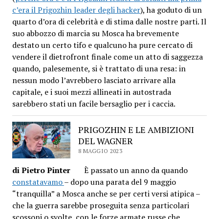
c’era il Prigozhin leader degli hacker
), ha goduto di un
quarto d’ora di celebrità e di stima dalle nostre parti. Il
suo abbozzo di marcia su Mosca ha brevemente
destato un certo tifo e qualcuno ha pure cercato di
vendere il dietrofront finale come un atto di saggezza
quando, palesemente, si è trattato di una resa: in
nessun modo l’avrebbero lasciato arrivare alla
capitale, e i suoi mezzi allineati in autostrada
sarebbero stati un facile bersaglio per i caccia.
PRIGOZHIN E LE AMBIZIONI
DEL WAGNER
8 MAGGIO 2023
di Pietro Pinter
È passato un anno da quando
constatavamo
– dopo una parata del 9 maggio
“tranquilla” a Mosca anche se per certi versi atipica –
che la guerra sarebbe proseguita senza particolari
scossoni o svolte, con le forze armate russe che