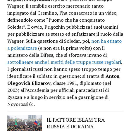
Wagner, il temibile esercito mercenario tanto
impiegato dal Cremlino, l’ha consacrato in un video,
definendolo come “l’uomo che ha conquistato
Soledar”. È ovvio, Prigozhin pubblicizza i suoi uomini
per pubblicizzare se stesso ed enfatizzare il ruolo della
Wagner. Sulla questione di Soledar, poi,
non ha esitato
a polemizzare
(e non era la prima volta) con il
ministero della Difesa, che si sforzava invano di
sottolineare anche i meriti delle truppe russe regolari
.
I giornalisti russi non hanno speso troppo tempo per
identificare il soldato in questione: si tratta di
Anton
Olegovich Elizarov
, classe 1981, diplomato (nel
2003) all’Accademia per ufficiali paracadutisti di
Ryazan e a lungo in servizio nella guarnigione di
Novorossisk .
IL FATTORE ISLAM TRA
RUSSIA E UCRAINA