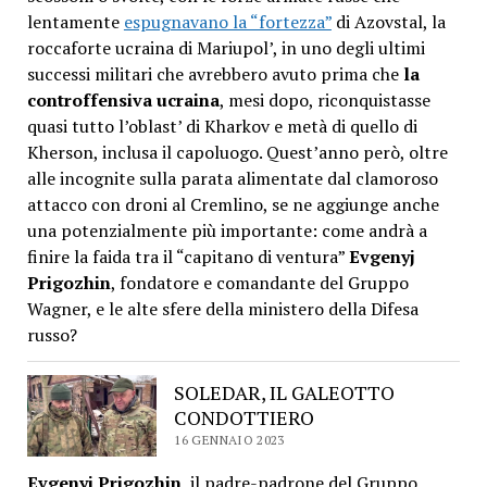
lentamente
espugnavano la “fortezza”
di Azovstal, la
roccaforte ucraina di Mariupol’, in uno degli ultimi
successi militari che avrebbero avuto prima che
la
controffensiva ucraina
, mesi dopo, riconquistasse
quasi tutto l’oblast’ di Kharkov e metà di quello di
Kherson, inclusa il capoluogo. Quest’anno però, oltre
alle incognite sulla parata alimentate dal clamoroso
attacco con droni al Cremlino, se ne aggiunge anche
una potenzialmente più importante: come andrà a
finire la faida tra il “capitano di ventura”
Evgenyj
Prigozhin
, fondatore e comandante del Gruppo
Wagner, e le alte sfere della ministero della Difesa
russo?
SOLEDAR, IL GALEOTTO
CONDOTTIERO
16 GENNAIO 2023
Evgenyj Prigozhin
, il padre-padrone del Gruppo