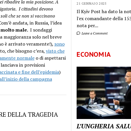
ei ribadire la mia posizione. A
21 GENNAIO 2025
igatoria. I cittadini devono
Il Kyiv Post ha dato la not
soli che se non si vaccinano
l'ex comandante della 155
 Com’è andata, in Russia, l’idea
nota per...
, molto male.
I sondaggi
Leave a Comment
 la maggioranza solo nel breve
no è arrivato veramente!),
sono
sto, che bisogno c’era,
visto che
ECONOMIA
utamente normale
o di aspettarsi
lanciava in previsioni
ccinata e fine dell’epidemia
)
all’inizio della campagna
IFRE DELLA TRAGEDIA
L’UNGHERIA SAL