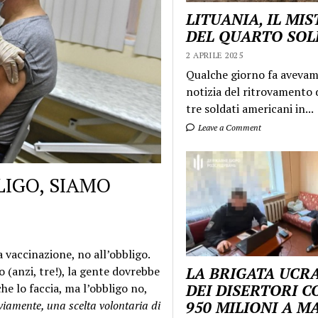
LITUANIA, IL MI
DEL QUARTO SO
2 APRILE 2025
Qualche giorno fa aveva
notizia del ritrovamento d
tre soldati americani in...
Leave a Comment
LIGO, SIAMO
a vaccinazione, no all’obbligo.
(anzi, tre!), la gente dovrebbe
LA BRIGATA UCR
he lo faccia, ma l’obbligo no,
DEI DISERTORI C
viamente, una scelta volontaria di
950 MILIONI A 