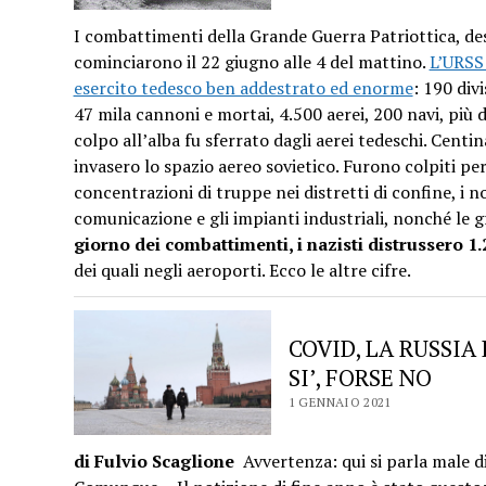
I combattimenti della Grande Guerra Patriottica, des
cominciarono il 22 giugno alle 4 del mattino.
L’URSS 
esercito tedesco ben addestrato ed enorme
: 190 divi
47 mila cannoni e mortai, 4.500 aerei, 200 navi, più d
colpo all’alba fu sferrato dagli aerei tedeschi. Centi
invasero lo spazio aereo sovietico. Furono colpiti per
concentrazioni di truppe nei distretti di confine, i nod
comunicazione e gli impianti industriali, nonché le g
giorno dei combattimenti, i nazisti distrussero 1.
dei quali negli aeroporti. Ecco le altre cifre.
COVID, LA RUSSIA
SI’, FORSE NO
1 GENNAIO 2021
di Fulvio Scaglione
Avvertenza: qui si parla male di