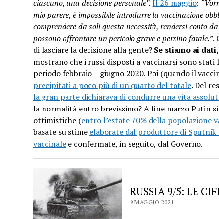
ciascuno, una decisione personale”.
Il 26 maggio
:
“Vorr
mio parere, è impossibile introdurre la vaccinazione obbl
comprendere da soli questa necessità, rendersi conto da 
possono affrontare un pericolo grave e persino fatale.”
.
di lasciare la decisione alla gente?
Se stiamo ai dati
mostrano che i russi disposti a vaccinarsi sono stati
periodo febbraio – giugno 2020. Poi (quando il vacci
precipitati a poco più di un quarto del totale
. Del re
la gran parte dichiarava di condurre una vita assol
la normalità entro brevissimo? A fine marzo Putin si 
ottimistiche (
entro l’estate 70% della popolazione va
basate su stime
elaborate dal produttore di Sputnik 
vaccinale
e confermate, in seguito, dal Governo.
RUSSIA 9/5: LE C
9 MAGGIO 2021