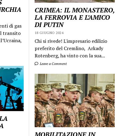
S
URCHIA
CRIMEA: IL MONASTERO,
LA FERROVIA E L’AMICO
DI PUTIN
enti di gas
l transito
18 GIUGNO 2024
ll’Ucraina,
Chi si rivede! L'impresario edilizio
preferito del Cremlino, Arkady
Rotenberg, ha vinto con la sua...
Leave a Comment
 LA
A
MOBILITAZIONE IN