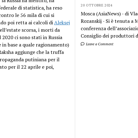
la Russia ha mentito, ha
20 OTTOBRE 2024
 federale di statistica, ha reso
Mosca (AsiaNews) - di Vla
contro le 56 mila di cui si
Rozanskij - Si è tenuta a
do poi retta ai calcoli di
Aleksej
conferenza dell’associazi
ll’estate scorsa, i morti da
Consiglio dei produttori di
 2020 ci sono stati in Russia
e in base a quale ragionamento)
Leave a Comment
 Raksha aggiunge che la truffa
propaganda putiniana per il
o per il 22 aprile e poi,