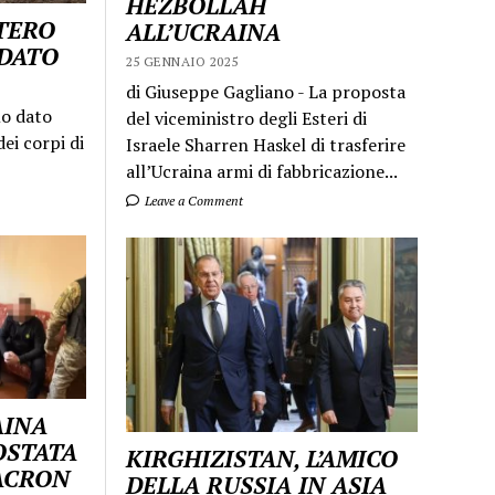
HEZBOLLAH
STERO
ALL’UCRAINA
LDATO
25 GENNAIO 2025
di Giuseppe Gagliano - La proposta
mo dato
del viceministro degli Esteri di
ei corpi di
Israele Sharren Haskel di trasferire
all’Ucraina armi di fabbricazione...
Leave a Comment
AINA
OSTATA
KIRGHIZISTAN, L’AMICO
MACRON
DELLA RUSSIA IN ASIA