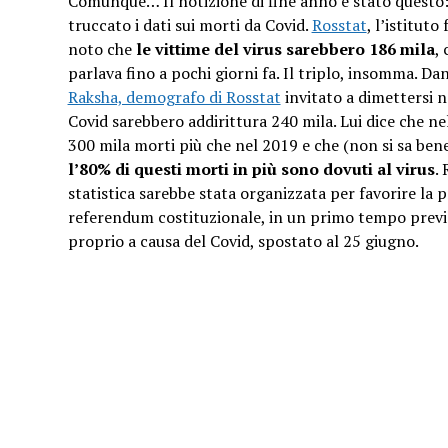
Comunque… Il notizione di fine anno è stato questo: 
truccato i dati sui morti da Covid.
Rosstat
, l’istituto
noto che
le vittime del virus sarebbero 186 mila
, 
parlava fino a pochi giorni fa. Il triplo, insomma. Dan
Raksha, demografo di Rosstat
invitato a dimettersi ne
Covid sarebbero addirittura 240 mila. Lui dice che nel
300 mila morti più che nel 2019 e che (non si sa ben
l’80% di questi morti in più sono dovuti al virus
.
statistica sarebbe stata organizzata per favorire la 
referendum costituzionale, in un primo tempo previst
proprio a causa del Covid, spostato al 25 giugno.