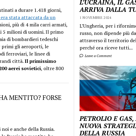
L’UCRAINA, IL GA
ARRIVA DALLA T
tinati a durare 1.418 giorni,
era stata attaccata da un
1 NOVEMBRE 2024
sioni, più di 4 mila carri armati,
L’Ungheria, per i rifornim
i 5 milioni di uomini. Il primo
russo, non dipende più da
naia di bombardieri tedeschi
attraverso il territorio de
 primi gli aeroporti, le
perché ora riceve tutti...
i ferroviari, le linee di
Leave a Comment
randi città.
Il primissimo
200 aerei sovietici
, oltre 800
 HA MENTITO? FORSE
PETROLIO E GAS,
NUOVA STRATEGI
 noi e anche della Russia.
DELLA RUSSIA