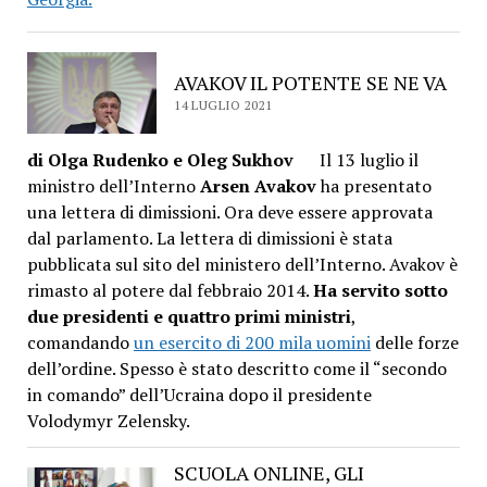
AVAKOV IL POTENTE SE NE VA
14 LUGLIO 2021
di Olga Rudenko e Oleg Sukhov
Il 13 luglio il
ministro dell’Interno
Arsen Avakov
ha presentato
una lettera di dimissioni. Ora deve essere approvata
dal parlamento. La lettera di dimissioni è stata
pubblicata sul sito del ministero dell’Interno. Avakov è
rimasto al potere dal febbraio 2014.
Ha servito sotto
due presidenti e quattro primi ministri
,
comandando
un esercito di 200 mila uomini
delle forze
dell’ordine. Spesso è stato descritto come il “secondo
in comando” dell’Ucraina dopo il presidente
Volodymyr Zelensky.
SCUOLA ONLINE, GLI