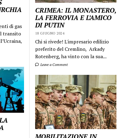
S
URCHIA
CRIMEA: IL MONASTERO,
LA FERROVIA E L’AMICO
DI PUTIN
enti di gas
l transito
18 GIUGNO 2024
ll’Ucraina,
Chi si rivede! L'impresario edilizio
preferito del Cremlino, Arkady
Rotenberg, ha vinto con la sua...
Leave a Comment
 LA
A
MOBILITAZIONE IN