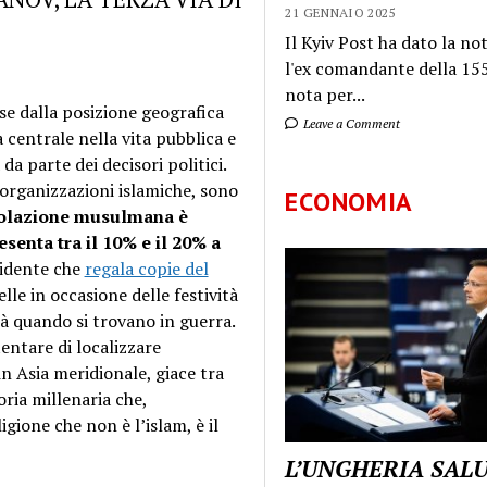
21 GENNAIO 2025
Il Kyiv Post ha dato la not
l'ex comandante della 155
nota per...
se dalla posizione geografica
Leave a Comment
 centrale nella vita pubblica e
da parte dei decisori politici.
organizzazioni islamiche, sono
ECONOMIA
olazione musulmana è
senta tra il 10% e il 20% a
sidente che
regala copie del
elle in occasione delle festività
ità quando si trovano in guerra.
entare di localizzare
n Asia meridionale, giace tra
oria millenaria che,
gione che non è l’islam, è il
L’UNGHERIA SAL