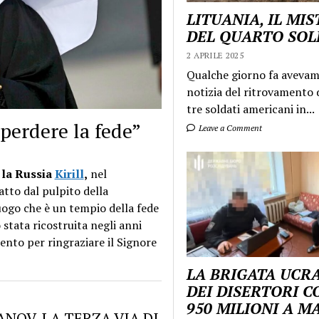
LITUANIA, IL MI
DEL QUARTO SO
2 APRILE 2025
Qualche giorno fa aveva
notizia del ritrovamento d
tre soldati americani in...
 perdere la fede”
Leave a Comment
a la Russia
Kirill
,
nel
atto dal pulpito della
uogo che è un tempio della fede
stata ricostruita negli anni
ento per ringraziare il Signore
LA BRIGATA UCR
DEI DISERTORI C
950 MILIONI A 
NOV, LA TERZA VIA DI