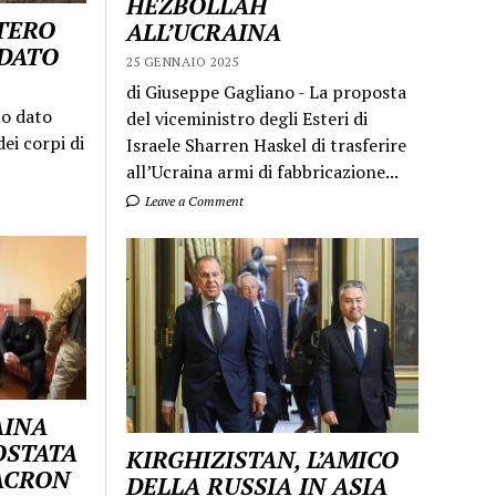
HEZBOLLAH
STERO
ALL’UCRAINA
LDATO
25 GENNAIO 2025
di Giuseppe Gagliano - La proposta
mo dato
del viceministro degli Esteri di
ei corpi di
Israele Sharren Haskel di trasferire
all’Ucraina armi di fabbricazione...
Leave a Comment
AINA
OSTATA
KIRGHIZISTAN, L’AMICO
MACRON
DELLA RUSSIA IN ASIA