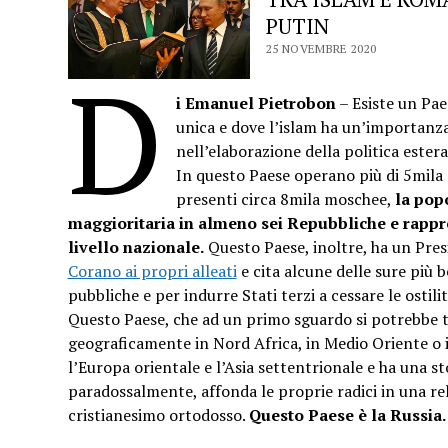
PUTIN
25 NOVEMBRE 2020
d
i Emanuel Pietrobon
– Esiste un Pae
unica e dove l’islam ha un’importanza
nell’elaborazione della politica estera 
In questo Paese operano più di 5mila 
presenti circa 8mila moschee,
la pop
maggioritaria in almeno sei Repubbliche e rappre
livello nazionale.
Questo Paese, inoltre, ha un Pre
Corano ai propri alleati
e cita alcune delle sure più b
pubbliche e per indurre Stati terzi a cessare le ostil
Questo Paese, che ad un primo sguardo si potrebbe t
geograficamente in Nord Africa, in Medio Oriente o i
l’Europa orientale e l’Asia settentrionale e ha una st
paradossalmente, affonda le proprie radici in una reli
cristianesimo ortodosso.
Questo Paese è la Russia.