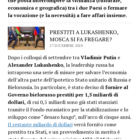
che possa interrompere la vicinanza (culturale,
economica e geografica) tra i due Paesi o fermare
la vocazione (e la necessità) a fare affari insieme.
PRESTITI A LUKASHENKO,
MOSCA SI FA FREGARE?
27 DICEMBRE 2020
Dopo i colloqui di settembre tra
Vladimir Putin
e
Alexander Lukashenko
, la leadership russa ha
intrapreso una serie di misure per salvare l’economia
dell’altra parte dell’ipotetico Stato unitario di Russia e
Bielorussia. In particolare, è stato deciso di
fornire al
Governo bielorusso prestiti per 1,5 miliardi di
dollari,
di cui 0,5 miliardi sono già stati stanziati
tramite il Fondo eurasiatico per la stabilizzazione e lo
sviluppo come “denaro lungo”, sull’arco di cinque anni.
Il restante miliardo di dollari
verrà fornito come
prestito tra Stati, e un provvedimento in merito è