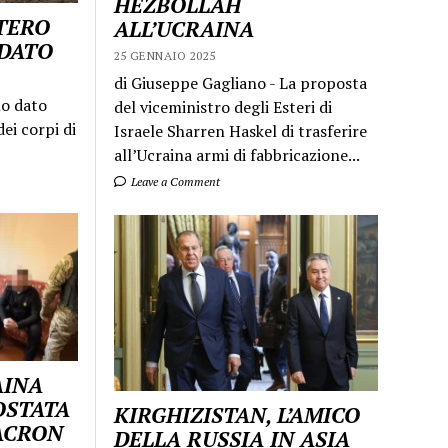
HEZBOLLAH
STERO
ALL’UCRAINA
LDATO
25 GENNAIO 2025
di Giuseppe Gagliano - La proposta
mo dato
del viceministro degli Esteri di
ei corpi di
Israele Sharren Haskel di trasferire
all’Ucraina armi di fabbricazione...
Leave a Comment
AINA
OSTATA
KIRGHIZISTAN, L’AMICO
MACRON
DELLA RUSSIA IN ASIA