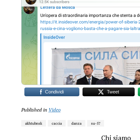
Condividi
Tweet
Published in
Video
akhtubnsk
caccia
danza
su-57
Chi siamo