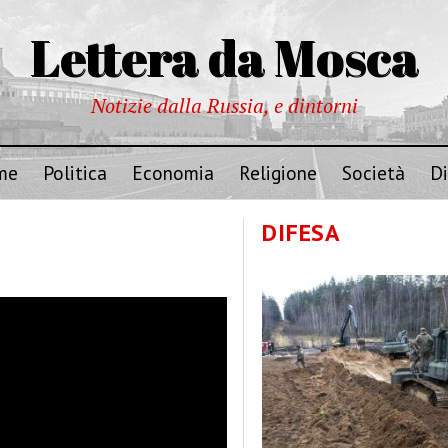
Lettera da Mosca
Notizie dalla Russia, e dintorni
me
Politica
Economia
Religione
Società
Di
DIFESA