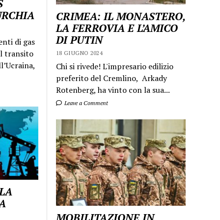
S
URCHIA
CRIMEA: IL MONASTERO,
LA FERROVIA E L’AMICO
DI PUTIN
enti di gas
l transito
18 GIUGNO 2024
ll’Ucraina,
Chi si rivede! L'impresario edilizio
preferito del Cremlino, Arkady
Rotenberg, ha vinto con la sua...
Leave a Comment
 LA
A
MOBILITAZIONE IN