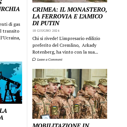
S
URCHIA
CRIMEA: IL MONASTERO,
LA FERROVIA E L’AMICO
DI PUTIN
enti di gas
l transito
18 GIUGNO 2024
ll’Ucraina,
Chi si rivede! L'impresario edilizio
preferito del Cremlino, Arkady
Rotenberg, ha vinto con la sua...
Leave a Comment
 LA
A
MOBILITAZIONE IN