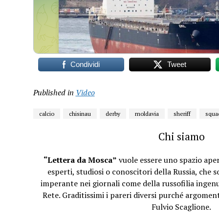
Condividi
Tweet
Published in
Video
calcio
chisinau
derby
moldavia
sheriff
squa
Chi siamo
“Lettera da Mosca”
vuole essere uno spazio apert
esperti, studiosi o conoscitori della Russia, che 
imperante nei giornali come della russofilia ingenu
Rete. Graditissimi i pareri diversi purché argomenta
Fulvio Scaglione.