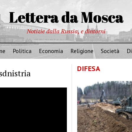
Lettera da Mosca
Notizie dalla Russia, e dintorni
me
Politica
Economia
Religione
Società
Di
DIFESA
nsdnistria