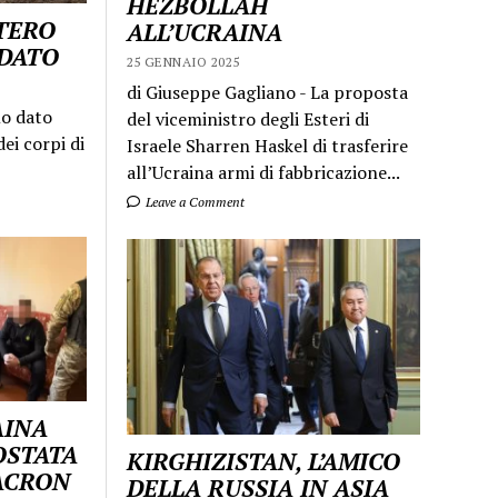
HEZBOLLAH
STERO
ALL’UCRAINA
LDATO
25 GENNAIO 2025
di Giuseppe Gagliano - La proposta
mo dato
del viceministro degli Esteri di
ei corpi di
Israele Sharren Haskel di trasferire
all’Ucraina armi di fabbricazione...
Leave a Comment
AINA
OSTATA
KIRGHIZISTAN, L’AMICO
MACRON
DELLA RUSSIA IN ASIA