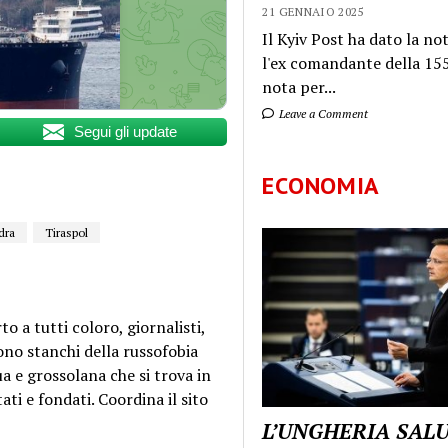
21 GENNAIO 2025
Il Kyiv Post ha dato la not
l'ex comandante della 155
nota per...
Leave a Comment
Segui gli update
ECONOMIA
dra
Tiraspol
o a tutti coloro, giornalisti,
sono stanchi della russofobia
a e grossolana che si trova in
ti e fondati. Coordina il sito
L’UNGHERIA SAL