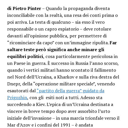
di Pietro Pinter
– Quando la propaganda diventa
inconciliabile con la realtà, una resa dei conti prima o
poi arriva. La testa di qualcuno – sia esso il vero
responsabile o un capro espiatorio – deve rotolare
davanti all’opinione pubblica, per permettere di
“ricominciare da capo” con un’immagine ripulita.
Far
saltare teste però significa anche minare gli
equilibri politici
, cosa particolarmente pericolosa in
un Paese in guerra. È successo in Russia l’anno scorso,
quando i vertici militari hanno scontato il fallimento
nel Nord dell’Ucraina, a Kharkov e sulla riva destra del
Dnepr, della “operazione militare speciale”, venendo
esautorati dal
“partito della guerra” guidato da
Prigozhin
, con gli esiti noti a tutti. Adesso sta
succedendo a Kiev. L’epica di un’Ucraina destinata a
vincere in breve tempo dopo aver assorbito l’urto
iniziale dell’invasione – in una marcia trionfale verso il
Mar d’Azov e i confini del 1991 – è andata