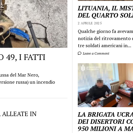
LITUANIA, IL MI
DEL QUARTO SO
2 APRILE 2025
Qualche giorno fa aveva
notizia del ritrovamento d
tre soldati americani in...
Leave a Comment
49, I FATTI
ussa del Mar Nero,
ersione russa) un incendio
 ALLEATE IN
LA BRIGATA UCR
DEI DISERTORI C
950 MILIONI A 