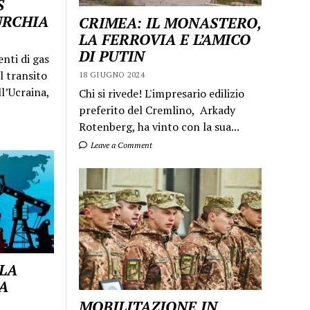
S
URCHIA
CRIMEA: IL MONASTERO,
LA FERROVIA E L’AMICO
DI PUTIN
enti di gas
l transito
18 GIUGNO 2024
ll’Ucraina,
Chi si rivede! L'impresario edilizio
preferito del Cremlino, Arkady
Rotenberg, ha vinto con la sua...
Leave a Comment
 LA
A
MOBILITAZIONE IN