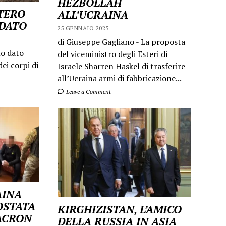
HEZBOLLAH
STERO
ALL’UCRAINA
LDATO
25 GENNAIO 2025
di Giuseppe Gagliano - La proposta
mo dato
del viceministro degli Esteri di
ei corpi di
Israele Sharren Haskel di trasferire
all’Ucraina armi di fabbricazione...
Leave a Comment
AINA
OSTATA
KIRGHIZISTAN, L’AMICO
MACRON
DELLA RUSSIA IN ASIA