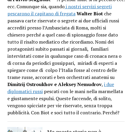
ecc. Comunque sia, quando
i nostri servizi segreti
pescarono il capitano di fregata
Walter Biot
che
passava carte riservate o segrete ai due ufficiali russi
accrediti presso l’Ambasciata di Roma, molti si
chiesero perché a quel caso di spionaggio fosse dato
tutto il risalto mediatico che ricordiamo. Nomi dei
protagonisti subito passati ai giornali, familiari
intervistati come in qualunque caso di cronaca nera o
di corna da periodici gossippari, miriadi di esperti a
spiegare come di colpo l’Italia fosse al centro delle
trame russe, accorati e ben orchestrati anatemi su
Dimitrij Ostroukhov e Aleksey Nemudrov
,
i due
diplomatici russi
pescati con le mani nella marmellata
e giustamente espulsi. Queste faccende, di solito,
vengono spicciate per vie riservate, senza troppa
pubblicità. Con Biot e soci tutto il contrario. Perché?
Ma questa storia non è