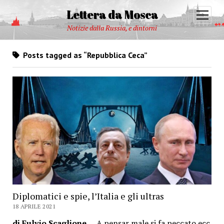
Lettera da Mosca
open
menu
Notizie dalla Russia, e dintorni
Posts tagged as “Repubblica Ceca”
Diplomatici e spie, l’Italia e gli ultras
18 APRILE 2021
di Fulvio Scaglione
A pensar male si fa peccato ecc.