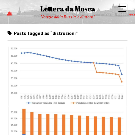
Lettera da Mosca
open
menu
Notizie dalla Russia, e dintorni
Posts tagged as “distruzioni”