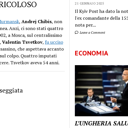
ERICOLOSO
21 GENNAIO 2025
Il Kyiv Post ha dato la not
l'ex comandante della 155
 Murmansk
,
Andrej Chibis
, non
nota per...
ea. Anzi, ci sono stati quattro
Leave a Comment
2002, a Mosca, sul centralissimo
,
Valentin Tsvetkov
,
fu ucciso
ssassino, che aspettava accanto
ECONOMIA
 sul colpo. Quattro imputati
cere. Tsvetkov aveva 54 anni.
sseggiata
L’UNGHERIA SAL