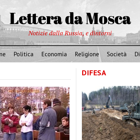
Lettera da Mosca
Notizie dalla Russia, e dintorni
me
Politica
Economia
Religione
Società
Di
DIFESA