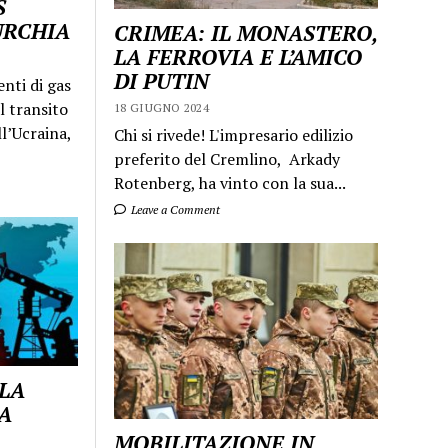
S
URCHIA
CRIMEA: IL MONASTERO,
LA FERROVIA E L’AMICO
DI PUTIN
enti di gas
l transito
18 GIUGNO 2024
ll’Ucraina,
Chi si rivede! L'impresario edilizio
preferito del Cremlino, Arkady
Rotenberg, ha vinto con la sua...
Leave a Comment
 LA
A
MOBILITAZIONE IN