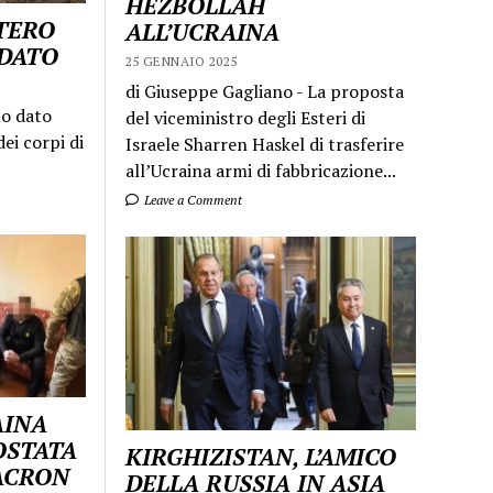
HEZBOLLAH
STERO
ALL’UCRAINA
LDATO
25 GENNAIO 2025
di Giuseppe Gagliano - La proposta
mo dato
del viceministro degli Esteri di
ei corpi di
Israele Sharren Haskel di trasferire
all’Ucraina armi di fabbricazione...
Leave a Comment
AINA
OSTATA
KIRGHIZISTAN, L’AMICO
MACRON
DELLA RUSSIA IN ASIA