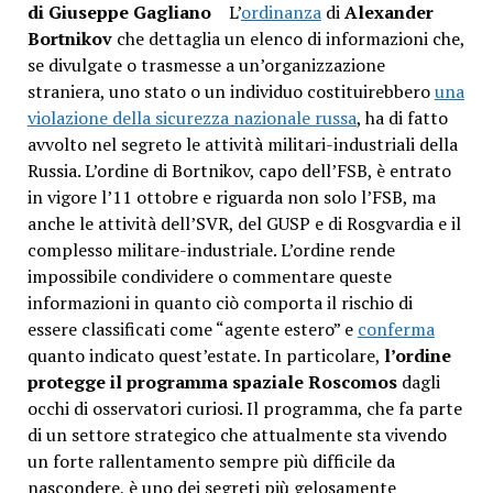
di Giuseppe Gagliano
L’
ordinanza
di
Alexander
Bortnikov
che dettaglia un elenco di informazioni che,
se divulgate o trasmesse a un’organizzazione
straniera, uno stato o un individuo costituirebbero
una
violazione della sicurezza nazionale russa
, ha di fatto
avvolto nel segreto le attività militari-industriali della
Russia. L’ordine di Bortnikov, capo dell’FSB, è entrato
in vigore l’11 ottobre e riguarda non solo l’FSB, ma
anche le attività dell’SVR, del GUSP e di Rosgvardia e il
complesso militare-industriale. L’ordine rende
impossibile condividere o commentare queste
informazioni in quanto ciò comporta il rischio di
essere classificati come “agente estero” e
conferma
quanto indicato quest’estate. In particolare,
l’ordine
protegge il programma spaziale Roscomos
dagli
occhi di osservatori curiosi. Il programma, che fa parte
di un settore strategico che attualmente sta vivendo
un forte rallentamento sempre più difficile da
nascondere, è uno dei segreti più gelosamente