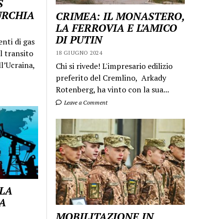
S
URCHIA
CRIMEA: IL MONASTERO,
LA FERROVIA E L’AMICO
DI PUTIN
enti di gas
l transito
18 GIUGNO 2024
ll’Ucraina,
Chi si rivede! L'impresario edilizio
preferito del Cremlino, Arkady
Rotenberg, ha vinto con la sua...
Leave a Comment
 LA
A
MOBILITAZIONE IN