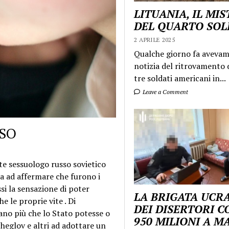
LITUANIA, IL MI
DEL QUARTO SO
2 APRILE 2025
Qualche giorno fa aveva
notizia del ritrovamento d
tre soldati americani in...
Leave a Comment
SSO
e sessuologo russo sovietico
 ad affermare che furono i
si la sensazione di poter
LA BRIGATA UCR
e le proprie vite . Di
DEI DISERTORI C
vano più che lo Stato potesse o
950 MILIONI A 
cheglov e altri ad adottare un