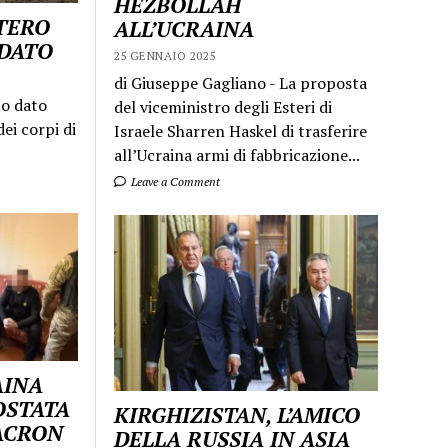
HEZBOLLAH
STERO
ALL’UCRAINA
LDATO
25 GENNAIO 2025
di Giuseppe Gagliano - La proposta
mo dato
del viceministro degli Esteri di
ei corpi di
Israele Sharren Haskel di trasferire
all’Ucraina armi di fabbricazione...
Leave a Comment
AINA
OSTATA
KIRGHIZISTAN, L’AMICO
MACRON
DELLA RUSSIA IN ASIA