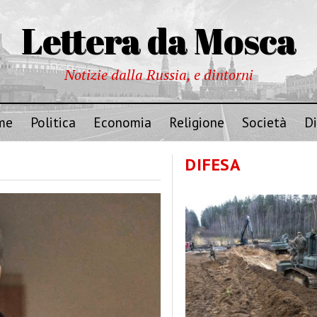
Lettera da Mosca
Notizie dalla Russia, e dintorni
me
Politica
Economia
Religione
Società
Di
DIFESA