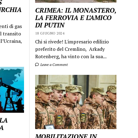
S
URCHIA
CRIMEA: IL MONASTERO,
LA FERROVIA E L’AMICO
DI PUTIN
enti di gas
l transito
18 GIUGNO 2024
ll’Ucraina,
Chi si rivede! L'impresario edilizio
preferito del Cremlino, Arkady
Rotenberg, ha vinto con la sua...
Leave a Comment
 LA
A
MOBILITAZIONE IN