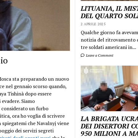
LITUANIA, IL MI
DEL QUARTO SO
2 APRILE 2025
Qualche giorno fa aveva
notizia del ritrovamento d
tre soldati americani in...
Leave a Comment
 io
 Mosca sta preparando un nuovo
ece nel gennaio scorso quando,
aya Tishinà dopo essere
i evadere. Siamo
 considerato un furbo
tica, ora ho voglia di scrivere
LA BRIGATA UCR
n spiegatemi che Navalnyj viene
DEI DISERTORI C
poggio dei servizi segreti
950 MILIONI A 