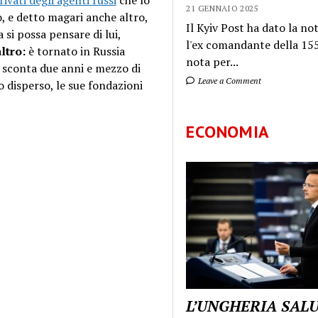
rivati degli agenti russi
che lo
21 GENNAIO 2025
, e detto magari anche altro,
Il Kyiv Post ha dato la not
i possa pensare di lui,
l'ex comandante della 155
ltro:
è tornato in Russia
nota per...
o sconta due anni e mezzo di
Leave a Comment
o disperso, le sue fondazioni
ECONOMIA
L’UNGHERIA SAL