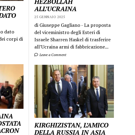
HEZBOLLAH
STERO
ALL’UCRAINA
LDATO
25 GENNAIO 2025
di Giuseppe Gagliano - La proposta
mo dato
del viceministro degli Esteri di
ei corpi di
Israele Sharren Haskel di trasferire
all’Ucraina armi di fabbricazione...
Leave a Comment
AINA
OSTATA
KIRGHIZISTAN, L’AMICO
MACRON
DELLA RUSSIA IN ASIA