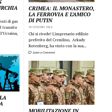
S
URCHIA
CRIMEA: IL MONASTERO,
LA FERROVIA E L’AMICO
DI PUTIN
enti di gas
l transito
18 GIUGNO 2024
ll’Ucraina,
Chi si rivede! L'impresario edilizio
preferito del Cremlino, Arkady
Rotenberg, ha vinto con la sua...
Leave a Comment
 LA
A
MOBILITAZIONE IN