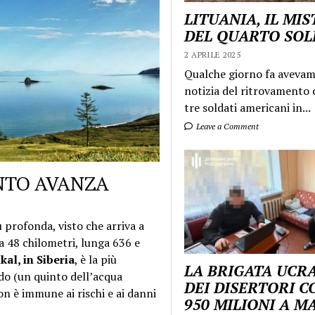
LITUANIA, IL MI
DEL QUARTO SO
2 APRILE 2025
Qualche giorno fa aveva
notizia del ritrovamento d
tre soldati americani in...
Leave a Comment
NTO AVANZA
ù profonda, visto che arriva a
ga 48 chilometri, lunga 636 e
kal, in Siberia
, è la più
LA BRIGATA UCR
do (un quinto dell’acqua
DEI DISERTORI C
on è immune ai rischi e ai danni
950 MILIONI A 