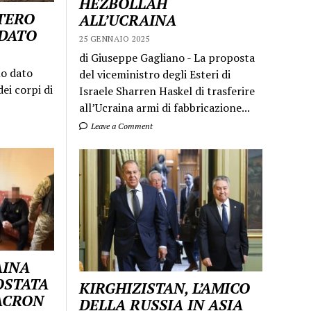
HEZBOLLAH
STERO
ALL’UCRAINA
LDATO
25 GENNAIO 2025
di Giuseppe Gagliano - La proposta
mo dato
del viceministro degli Esteri di
ei corpi di
Israele Sharren Haskel di trasferire
all’Ucraina armi di fabbricazione...
Leave a Comment
AINA
OSTATA
KIRGHIZISTAN, L’AMICO
MACRON
DELLA RUSSIA IN ASIA