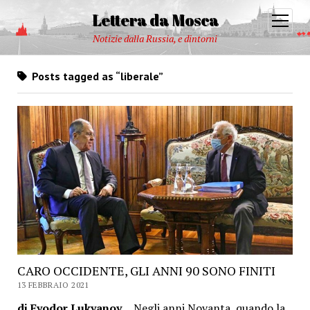
Lettera da Mosca
open
menu
Notizie dalla Russia, e dintorni
Posts tagged as “liberale”
CARO OCCIDENTE, GLI ANNI 90 SONO FINITI
13 FEBBRAIO 2021
di Fyodor Lukyanov
Negli anni Novanta, quando la