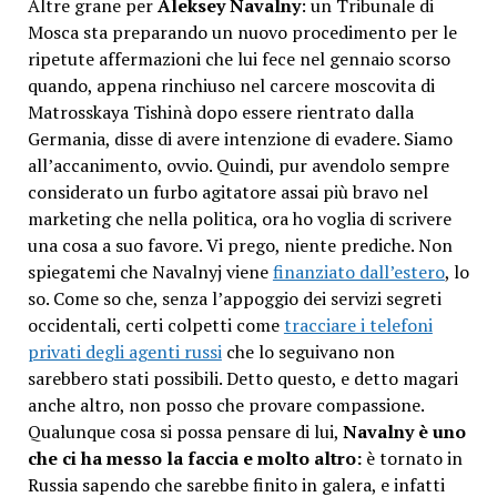
Altre grane per
Aleksey Navalny
: un Tribunale di
Mosca sta preparando un nuovo procedimento per le
ripetute affermazioni che lui fece nel gennaio scorso
quando, appena rinchiuso nel carcere moscovita di
Matrosskaya Tishinà dopo essere rientrato dalla
Germania, disse di avere intenzione di evadere. Siamo
all’accanimento, ovvio. Quindi, pur avendolo sempre
considerato un furbo agitatore assai più bravo nel
marketing che nella politica, ora ho voglia di scrivere
una cosa a suo favore. Vi prego, niente prediche. Non
spiegatemi che Navalnyj viene
finanziato dall’estero
, lo
so. Come so che, senza l’appoggio dei servizi segreti
occidentali, certi colpetti come
tracciare i telefoni
privati degli agenti russi
che lo seguivano non
sarebbero stati possibili. Detto questo, e detto magari
anche altro, non posso che provare compassione.
Qualunque cosa si possa pensare di lui,
Navalny è uno
che ci ha messo la faccia e molto altro:
è tornato in
Russia sapendo che sarebbe finito in galera, e infatti