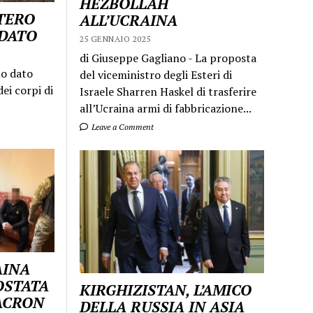
HEZBOLLAH
STERO
ALL’UCRAINA
LDATO
25 GENNAIO 2025
di Giuseppe Gagliano - La proposta
mo dato
del viceministro degli Esteri di
ei corpi di
Israele Sharren Haskel di trasferire
all’Ucraina armi di fabbricazione...
Leave a Comment
AINA
OSTATA
KIRGHIZISTAN, L’AMICO
MACRON
DELLA RUSSIA IN ASIA