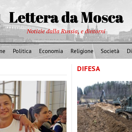
Lettera da Mosca
Notizie dalla Russia, e dintorni
me
Politica
Economia
Religione
Società
Di
DIFESA