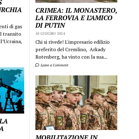
S
URCHIA
CRIMEA: IL MONASTERO,
LA FERROVIA E L’AMICO
DI PUTIN
enti di gas
l transito
18 GIUGNO 2024
ll’Ucraina,
Chi si rivede! L'impresario edilizio
preferito del Cremlino, Arkady
Rotenberg, ha vinto con la sua...
Leave a Comment
 LA
A
MOBILITAZIONE IN