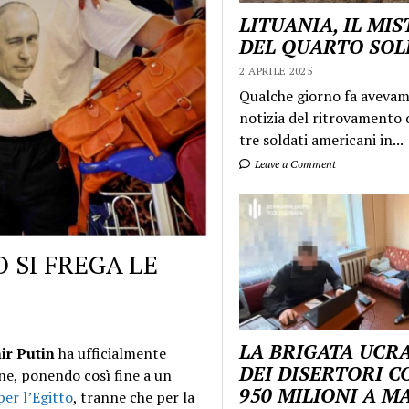
LITUANIA, IL MI
DEL QUARTO SO
2 APRILE 2025
Qualche giorno fa aveva
notizia del ritrovamento d
tre soldati americani in...
Leave a Comment
O SI FREGA LE
LA BRIGATA UCR
ir Putin
ha ufficialmente
DEI DISERTORI C
iane, ponendo così fine a un
950 MILIONI A 
per l’Egitto
, tranne che per la