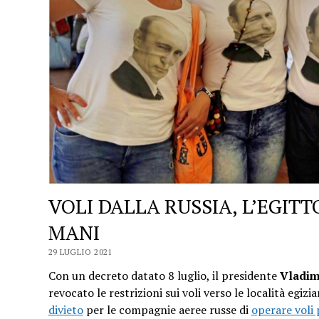
VOLI DALLA RUSSIA, L’EGITT
MANI
29 LUGLIO 2021
Con un decreto datato 8 luglio, il presidente
Vladim
revocato le restrizioni sui voli verso le località egiz
divieto
per le compagnie aeree russe di
operare voli 