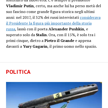
Vladimir Putin
, certo, ma anche lui ha perso metà del
suo fascino come grande figura storica negli ultimi
anni: nel 2017, il 32% dei russi intervistati
considerava
il Presidente la figura più importante della storia
russa
, lassù con il poeta
Alexander Pushkin
, e
superato solo da
Stalin
. Ora, con il 15%, è solo tra i
primi cinque, dietro a
Pietro il Grande
e appena
davanti a
Yury Gagarin
, il primo uomo nello spazio.
POLITICA