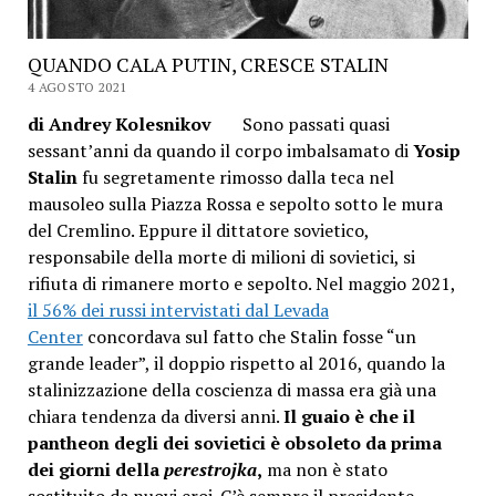
QUANDO CALA PUTIN, CRESCE STALIN
4 AGOSTO 2021
di Andrey Kolesnikov
Sono passati quasi
sessant’anni da quando il corpo imbalsamato di
Yosip
Stalin
fu segretamente rimosso dalla teca nel
mausoleo sulla Piazza Rossa e sepolto sotto le mura
del Cremlino. Eppure il dittatore sovietico,
responsabile della morte di milioni di sovietici, si
rifiuta di rimanere morto e sepolto. Nel maggio 2021,
il 56% dei russi intervistati dal Levada
Center
concordava sul fatto che Stalin fosse “un
grande leader”, il doppio rispetto al 2016, quando la
stalinizzazione della coscienza di massa era già una
chiara tendenza da diversi anni.
Il guaio è che il
pantheon degli dei sovietici è obsoleto da prima
dei giorni della
perestrojka
,
ma non è stato
sostituito da nuovi eroi. C’è sempre il presidente