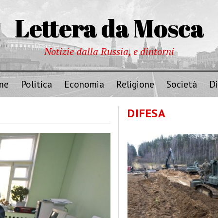
Lettera da Mosca
Notizie dalla Russia, e dintorni
me
Politica
Economia
Religione
Società
Di
DIFESA