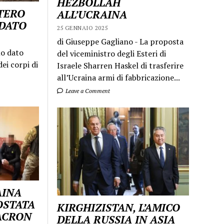
HEZBOLLAH
STERO
ALL’UCRAINA
LDATO
25 GENNAIO 2025
di Giuseppe Gagliano - La proposta
mo dato
del viceministro degli Esteri di
ei corpi di
Israele Sharren Haskel di trasferire
all’Ucraina armi di fabbricazione...
Leave a Comment
AINA
OSTATA
KIRGHIZISTAN, L’AMICO
MACRON
DELLA RUSSIA IN ASIA