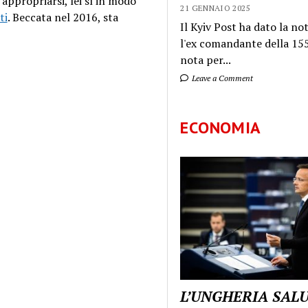
d appropriarsi, lei sì in modo
21 GENNAIO 2025
ti
. Beccata nel 2016, sta
Il Kyiv Post ha dato la not
l'ex comandante della 155
nota per...
Leave a Comment
ECONOMIA
L’UNGHERIA SAL