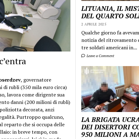
LITUANIA, IL MI
DEL QUARTO SO
2 APRILE 2025
Qualche giorno fa aveva
notizia del ritrovamento d
tre soldati americani in...
Leave a Comment
c’entra
oserdzev
, governatore
i di rubli (350 mila euro circa)
so, lavora come dirigente sua
ento danni (200 milioni di rubli)
oliziotta decorata, anzi
legalità. Purtroppo qualcuno,
LA BRIGATA UCR
al reparto che si occupa delle
DEI DISERTORI C
ollaio: in breve tempo, con
950 MILIONI A 