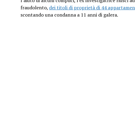
l’aiuto di alcuni complici, l’ex investigatrice riuscì a
fraudolento,
dei titoli di proprietà di 44 appartamen
scontando una condanna a 11 anni di galera.