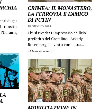
S
URCHIA
CRIMEA: IL MONASTERO,
LA FERROVIA E L’AMICO
DI PUTIN
enti di gas
l transito
18 GIUGNO 2024
ll’Ucraina,
Chi si rivede! L'impresario edilizio
preferito del Cremlino, Arkady
Rotenberg, ha vinto con la sua...
Leave a Comment
 LA
A
MOBILITAZIONE IN