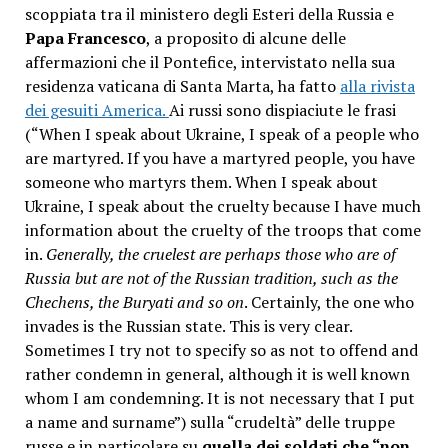
scoppiata tra il ministero degli Esteri della Russia e
Papa Francesco
, a proposito di alcune delle
affermazioni che il Pontefice, intervistato nella sua
residenza vaticana di Santa Marta, ha fatto
alla rivista
dei gesuiti America.
Ai russi sono dispiaciute le frasi
(“When I speak about Ukraine, I speak of a people who
are martyred. If you have a martyred people, you have
someone who martyrs them. When I speak about
Ukraine, I speak about the cruelty because I have much
information about the cruelty of the troops that come
in.
Generally, the cruelest are perhaps those who are of
Russia but are not of the Russian tradition, such as the
Chechens, the Buryati and so on
. Certainly, the one who
invades is the Russian state. This is very clear.
Sometimes I try not to specify so as not to offend and
rather condemn in general, although it is well known
whom I am condemning. It is not necessary that I put
a name and surname”) sulla “crudeltà” delle truppe
russe e in particolare su
quella dei soldati che “non