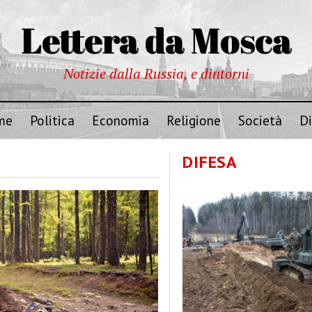
Lettera da Mosca
Notizie dalla Russia, e dintorni
me
Politica
Economia
Religione
Società
Di
DIFESA