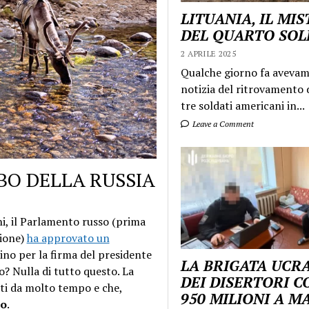
LITUANIA, IL MI
DEL QUARTO SO
2 APRILE 2025
Qualche giorno fa aveva
notizia del ritrovamento d
tre soldati americani in...
Leave a Comment
BO DELLA RUSSIA
i, il Parlamento russo (prima
zione)
ha approvato un
lino per la firma del presidente
LA BRIGATA UCR
o? Nulla di tutto questo. La
DEI DISERTORI C
nti da molto tempo e che,
950 MILIONI A 
co
.