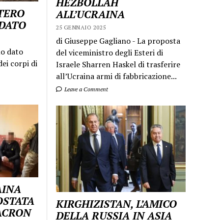
HEZBOLLAH
STERO
ALL’UCRAINA
LDATO
25 GENNAIO 2025
di Giuseppe Gagliano - La proposta
mo dato
del viceministro degli Esteri di
ei corpi di
Israele Sharren Haskel di trasferire
all’Ucraina armi di fabbricazione...
Leave a Comment
AINA
OSTATA
KIRGHIZISTAN, L’AMICO
MACRON
DELLA RUSSIA IN ASIA