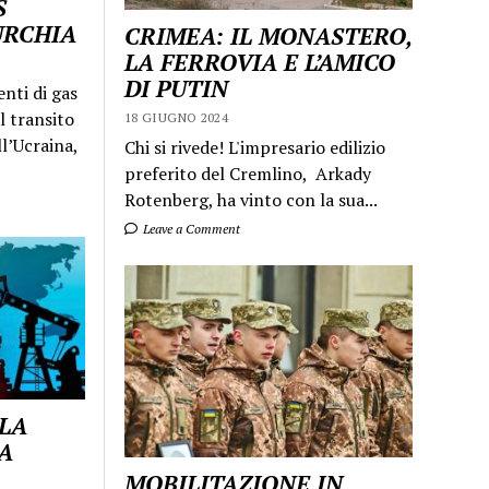
S
URCHIA
CRIMEA: IL MONASTERO,
LA FERROVIA E L’AMICO
DI PUTIN
enti di gas
l transito
18 GIUGNO 2024
ll’Ucraina,
Chi si rivede! L'impresario edilizio
preferito del Cremlino, Arkady
Rotenberg, ha vinto con la sua...
Leave a Comment
 LA
A
MOBILITAZIONE IN