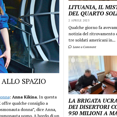
LITUANIA, IL MI
DEL QUARTO SO
2 APRILE 2025
Qualche giorno fa aveva
notizia del ritrovamento d
tre soldati americani in...
Leave a Comment
 ALLO SPAZIO
donna
:
Anna Kikina.
In questa
LA BRIGATA UCR
E offre qualche consiglio a
DEI DISERTORI C
 cosmonauta donna”, dice Anna,
950 MILIONI A 
cosmonauta uomo. A bordo di un