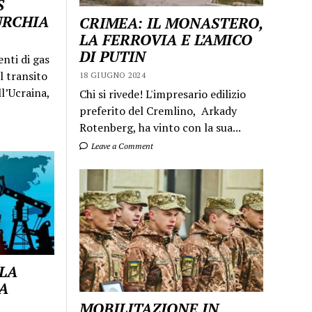
S
URCHIA
CRIMEA: IL MONASTERO,
LA FERROVIA E L’AMICO
DI PUTIN
enti di gas
l transito
18 GIUGNO 2024
ll’Ucraina,
Chi si rivede! L'impresario edilizio
preferito del Cremlino, Arkady
Rotenberg, ha vinto con la sua...
Leave a Comment
 LA
A
MOBILITAZIONE IN