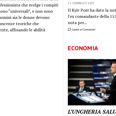
21 GENNAIO 2025
fessionista che svolge i compiti
Il Kyiv Post ha dato la not
sono “universali”, e non sono
l'ex comandante della 155
i uomini sia le donne devono
nota per...
noscenze teoriche che
ente, affinando le abilità
Leave a Comment
ECONOMIA
L’UNGHERIA SAL