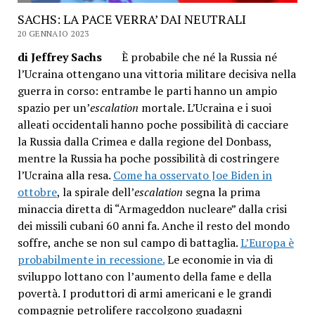
SACHS: LA PACE VERRA’ DAI NEUTRALI
20 GENNAIO 2023
di Jeffrey Sachs
È probabile che né la Russia né
l’Ucraina ottengano una vittoria militare decisiva nella
guerra in corso: entrambe le parti hanno un ampio
spazio per un’
escalation
mortale. L’Ucraina e i suoi
alleati occidentali hanno poche possibilità di cacciare
la Russia dalla Crimea e dalla regione del Donbass,
mentre la Russia ha poche possibilità di costringere
l’Ucraina alla resa.
Come ha osservato Joe Biden in
ottobre
, la spirale dell’
escalation
segna la prima
minaccia diretta di “Armageddon nucleare” dalla crisi
dei missili cubani 60 anni fa. Anche il resto del mondo
soffre, anche se non sul campo di battaglia.
L’Europa è
probabilmente in recessione.
Le economie in via di
sviluppo lottano con l’aumento della fame e della
povertà. I produttori di armi americani e le grandi
compagnie petrolifere raccolgono guadagni