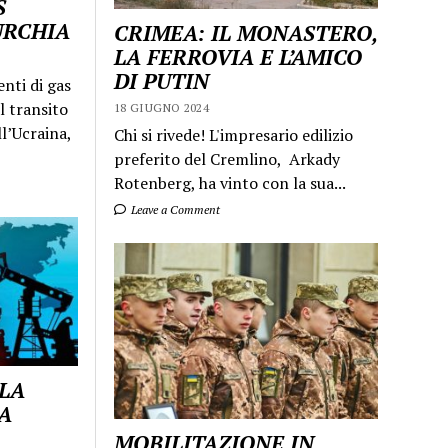
S
URCHIA
CRIMEA: IL MONASTERO,
LA FERROVIA E L’AMICO
DI PUTIN
enti di gas
l transito
18 GIUGNO 2024
ll’Ucraina,
Chi si rivede! L'impresario edilizio
preferito del Cremlino, Arkady
Rotenberg, ha vinto con la sua...
Leave a Comment
 LA
A
MOBILITAZIONE IN