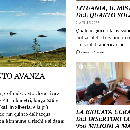
LITUANIA, IL MI
DEL QUARTO SO
2 APRILE 2025
Qualche giorno fa aveva
notizia del ritrovamento d
tre soldati americani in...
Leave a Comment
NTO AVANZA
ù profonda, visto che arriva a
ga 48 chilometri, lunga 636 e
kal, in Siberia
, è la più
LA BRIGATA UCR
do (un quinto dell’acqua
DEI DISERTORI C
on è immune ai rischi e ai danni
950 MILIONI A 