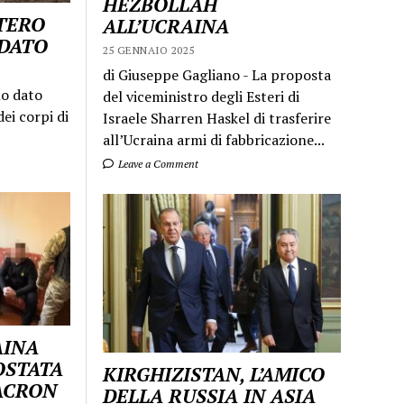
HEZBOLLAH
STERO
ALL’UCRAINA
LDATO
25 GENNAIO 2025
di Giuseppe Gagliano - La proposta
mo dato
del viceministro degli Esteri di
ei corpi di
Israele Sharren Haskel di trasferire
all’Ucraina armi di fabbricazione...
Leave a Comment
AINA
OSTATA
KIRGHIZISTAN, L’AMICO
MACRON
DELLA RUSSIA IN ASIA