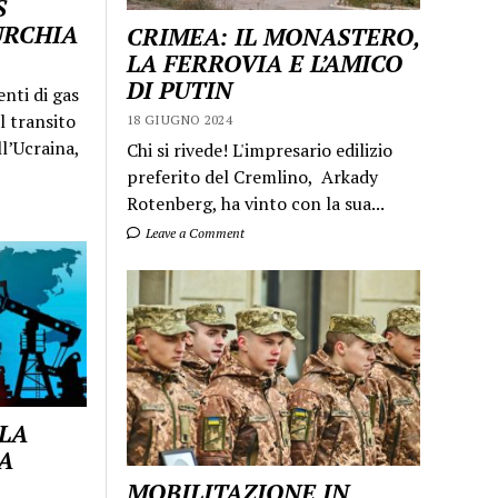
S
URCHIA
CRIMEA: IL MONASTERO,
LA FERROVIA E L’AMICO
DI PUTIN
enti di gas
l transito
18 GIUGNO 2024
ll’Ucraina,
Chi si rivede! L'impresario edilizio
preferito del Cremlino, Arkady
Rotenberg, ha vinto con la sua...
Leave a Comment
 LA
A
MOBILITAZIONE IN