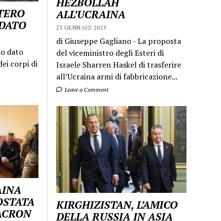
HEZBOLLAH
STERO
ALL’UCRAINA
LDATO
25 GENNAIO 2025
di Giuseppe Gagliano - La proposta
mo dato
del viceministro degli Esteri di
ei corpi di
Israele Sharren Haskel di trasferire
all’Ucraina armi di fabbricazione...
Leave a Comment
AINA
OSTATA
KIRGHIZISTAN, L’AMICO
MACRON
DELLA RUSSIA IN ASIA